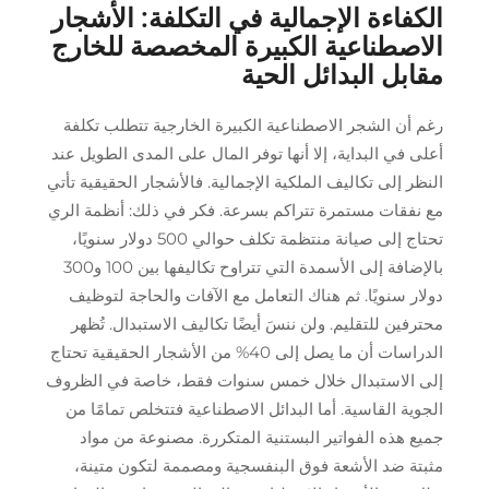
الكفاءة الإجمالية في التكلفة: الأشجار
الاصطناعية الكبيرة المخصصة للخارج
مقابل البدائل الحية
رغم أن الشجر الاصطناعية الكبيرة الخارجية تتطلب تكلفة
أعلى في البداية، إلا أنها توفر المال على المدى الطويل عند
النظر إلى تكاليف الملكية الإجمالية. فالأشجار الحقيقية تأتي
مع نفقات مستمرة تتراكم بسرعة. فكر في ذلك: أنظمة الري
تحتاج إلى صيانة منتظمة تكلف حوالي 500 دولار سنويًا،
بالإضافة إلى الأسمدة التي تتراوح تكاليفها بين 100 و300
دولار سنويًا. ثم هناك التعامل مع الآفات والحاجة لتوظيف
محترفين للتقليم. ولن ننسَ أيضًا تكاليف الاستبدال. تُظهر
الدراسات أن ما يصل إلى 40% من الأشجار الحقيقية تحتاج
إلى الاستبدال خلال خمس سنوات فقط، خاصة في الظروف
الجوية القاسية. أما البدائل الاصطناعية فتتخلص تمامًا من
جميع هذه الفواتير البستنية المتكررة. مصنوعة من مواد
مثبتة ضد الأشعة فوق البنفسجية ومصممة لتكون متينة،