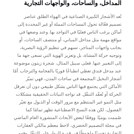
المداخل، والساحات، والواجهات التجارية
تُعد الأشجار الكبيرة الصناعية في الهواء الطلق عناصر
تصميم فعّالة تحول المساحات المملة أو غير المحددة إلى
أماكن يرغب الناس فعليًا في التواجد بها. وعند وضعها في
مواقع مهمة مثل مداخل المباني، أو منتصف الساحات، أو
بجانب واجهات المتاجر، تسهم في تنظيم الرؤية البصرية،
وتوجيه حركة المشاة، بل وتعزيز الهوية التي تسعى جهة ما
إلى التعبير عنها. فعلى سبيل المثال، شجرة زيتون موضوعة
عند مدخل فندق تعطي انطباعًا فوريًا بالفخامة والترحاب. أمّا
أشجار النخيل المجمعة في ساحات المدن، فهي تميّز
الأماكن التي يجتمع فيها الناس بشكل طبيعي دون أن تعرقل
الحركة أو تُعقّد التنقّل. قد تواجه النباتات الحقيقية مشكلات
مثل النمو غير المنتظم مع مرور الوقت أو الذبول مع تغيّر
الفصول، لكن هذه النسخ الاصطناعية تظهر تمامًا كما
صُممت يوميًا. ووفقًا لبعض الأبحاث المنشورة العام الماضي
في مجلة التصميم الحضري، لاحظ معظم مالكي العقارات
التجارية تحسنًا ملحوظًا في قدرة الزوار على التنقّل وفهم