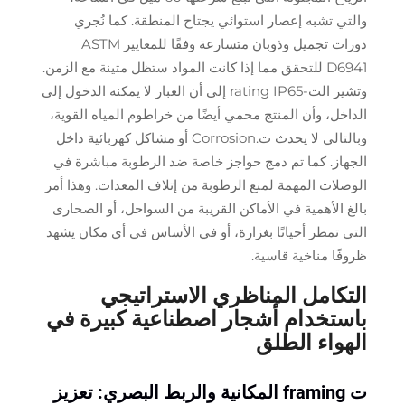
والتي تشبه إعصار استوائي يجتاح المنطقة. كما نُجري
دورات تجميل وذوبان متسارعة وفقًا للمعايير ASTM
D6941 للتحقق مما إذا كانت المواد ستظل متينة مع الزمن.
وتشير الت-rating IP65 إلى أن الغبار لا يمكنه الدخول إلى
الداخل، وأن المنتج محمي أيضًا من خراطوم المياه القوية،
وبالتالي لا يحدث ت.Corrosion أو مشاكل كهربائية داخل
الجهاز. كما تم دمج حواجز خاصة ضد الرطوبة مباشرة في
الوصلات المهمة لمنع الرطوبة من إتلاف المعدات. وهذا أمر
بالغ الأهمية في الأماكن القريبة من السواحل، أو الصحارى
التي تمطر أحيانًا بغزارة، أو في الأساس في أي مكان يشهد
ظروفًا مناخية قاسية.
التكامل المناظري الاستراتيجي
باستخدام أشجار اصطناعية كبيرة في
الهواء الطلق
ت framing المكانية والربط البصري: تعزيز