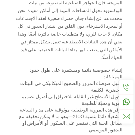
المريحة، فإن الحواجز الصناعية المصنوعة من نبات
البوكسوود تحول المساحات الميتة إلى أماكن مفيدة. نحن
نتحدث هنا عن إنشاء جنان خضراء صغيرة لعقد الاجتماعات
أو لمجرد الاسترخاء، دون القلق من انتشار الجذور في كل
مكان. لا حاجة للري، ولا متطلبات خاصة بالتربة أيضًا. وهذا
يعني أن هذه النباتات الاصطناعية تعمل بشكل ممتاز في
الأماكن التي يصعب فيها بقاء النباتات الحقيقية على قيد
الحياة أصلًا.
إنشاء خصوصية دائمة ومستمرة على طول حدود
الممتلكات
تقليل ضوضاء المرور والضجيج الميكانيكي في البيئات
الحضرية الكثيفة
تحويل الأسطح غير القابلة للاختراق إلى أصول تصميم
حيوية ومحبّة للطبيعة
توفر هذه المرونة الوظيفية موثوقية على مدار الساعة
وتشغيلًا دائمًا بنسبة 100٪—وهو ما لا يمكن تحقيقه مع
البدائل الحية التي تقتصر على السكون أو الأمراض أو
التدهور الموسمي