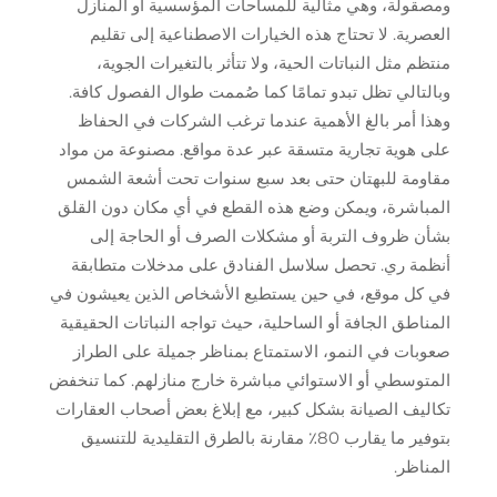
ومصقولة، وهي مثالية للمساحات المؤسسية أو المنازل
العصرية. لا تحتاج هذه الخيارات الاصطناعية إلى تقليم
منتظم مثل النباتات الحية، ولا تتأثر بالتغيرات الجوية،
وبالتالي تظل تبدو تمامًا كما صُممت طوال الفصول كافة.
وهذا أمر بالغ الأهمية عندما ترغب الشركات في الحفاظ
على هوية تجارية متسقة عبر عدة مواقع. مصنوعة من مواد
مقاومة للبهتان حتى بعد سبع سنوات تحت أشعة الشمس
المباشرة، ويمكن وضع هذه القطع في أي مكان دون القلق
بشأن ظروف التربة أو مشكلات الصرف أو الحاجة إلى
أنظمة ري. تحصل سلاسل الفنادق على مدخلات متطابقة
في كل موقع، في حين يستطيع الأشخاص الذين يعيشون في
المناطق الجافة أو الساحلية، حيث تواجه النباتات الحقيقية
صعوبات في النمو، الاستمتاع بمناظر جميلة على الطراز
المتوسطي أو الاستوائي مباشرة خارج منازلهم. كما تنخفض
تكاليف الصيانة بشكل كبير، مع إبلاغ بعض أصحاب العقارات
بتوفير ما يقارب 80٪ مقارنة بالطرق التقليدية للتنسيق
المناظر.