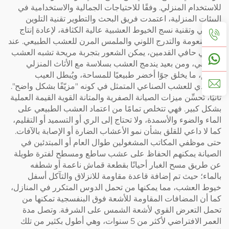
للاستخدام المنزلي. وفقًا للاحتياجات الجمالية والاستخدامية في
البيئات المنزلية، اعتمدت فريق البحث والتطوير تقنية التلوين
الطبقي وتقنية نسج الخيوط العشبية عالية الكثافة، لإعادة إنتاج
دقة النعومة والتدرج اللوني والملمس المرن للعشب الطبيعي. عند
المشي حافي القدمين، يمكن الشعور بتجربة مريحة تشبه العشب
الحقيقي، ومن بعيد يندمج العشب بسلاسة مع الأثاث المنزلي
الناعم، ما يخلق جوًا أخضر طبيعيًا للمساحة، ويُبطل العيب
التقليدي للعشب الصناعي المتمثل في كونه "مزيّفًا بشكل واضح".
ثانيًا، تُحسِّن ميزات الصيانة الصفرية والمتانة القوية القيمة العملية
بشكل كبير. فهي تتخلص تمامًا من اعتماد العشب الطبيعي على
الماء والضوء والأسمدة، ولا تحتاج إلى الري أو التسميد أو التقليم،
كما لا داعي للقلق بشأن نمو الأعشاب الضارة أو الإصابة بالآفات.
حتى موظفي المكاتب المشغولين طوال العام أو المبتدئين في
الصيانة يمكنهم الحفاظ على عشب ساطع ومسطح لفترة طويلة
عن طريق مسح الغبار أحيانًا بقطعة قماش ناعمة أو شطفه
بالماء؛ حيث تم إضافة قاعدة مقاومة للانزلاق والتآكل أسفل
خيوط العشب، مما يمكنها من تحمل الدوس المتكرر في المنازل،
كما أن المضافات المقاومة للأشعة فوق البنفسجية تمكنها من
تحمل التعرض القوي لأشعة الشمس على الشرفة. وتصل مدة
العمر الافتراضي لأكثر من 5 سنوات، وهي أطول بكثير من تلك