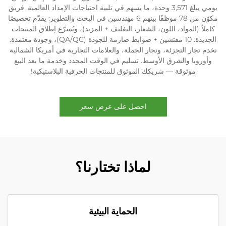
يومي يبلغ 3,571 وحدة، ما يسهم في تلبية احتياجات الإمداد العالمية. فريق
مكوّن من 78 موظفًا بينهم 6 مهندسين في البحث والتطوير: يقدّم تخصيصًا
كاملاً (المواد، اللون، الشعار، التغليف + المزيد)، ويُسرّع إطلاق المنتجات
الجديدة. 10 مفتشين + ضوابط صارمة للجودة (QA/QC)، وجودة معتمدة.
نخدم تجار التجزئة، وتجار الجملة، والعلامات التجارية في أمريكا الشمالية
وأوروبا والشرق الأوسط. تسليم في الوقت المحدد وخدمة ما بعد البيع
موثوقة — شريكك الموثوق للمنتجات الحرفية البلاستيكية!
احصل على عرض سعر
لماذا تختارنا؟
الحماية البيئية