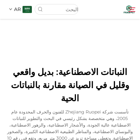
AR
الصفحة الرئيسية
المنتجات
النباتات الاصطناعية: بديل واقعي
عنّا
وقليل في الصيانة مقارنة بالنباتات
الحية
أخبار
تأسست شركة Zhejiang Ruopei للفنون والحرف المحدودة عام
تنزيل
2005، وهي متخصصة بشكل رئيسي في البحث والتطوير للنباتات
الاصطناعية عالية الجودة، والأشجار الاصطناعية، والزهور الاصطناعية،
والبونساي الاصطناعية، والمناظر الطبيعية الاصطناعية الكبيرة، والصخور
الاتصال
الاصطناعية. وتغطي مساحة تزيد عن 3000 متر مربع، وتقع في رقم 10