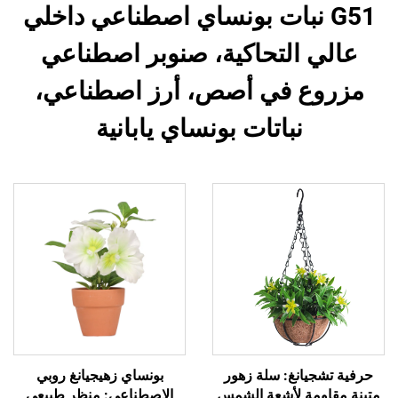
G51 نبات بونساي اصطناعي داخلي
عالي التحاكية، صنوبر اصطناعي
مزروع في أصص، أرز اصطناعي،
نباتات بونساي يابانية
حرفية تشجيانغ: سلة زهور
بونساي زهيجيانغ روبي
متينة مقاومة لأشعة الشمس
الاصطناعي: منظر طبيعي