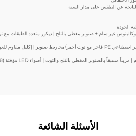
ور الاحتفالي
الناتجة عن الطقس على مدار السنة
ة الجودة
 | أوكالبتوس غير سام + صنوبر مغطى بالثلج | ديكور متعدد الطبقات مع 
إكليل عيد الميلاد مقاس 23.62 بوصة مغطى بالثلج | صنوبر اصطناعي PE فاخر مع توت أحمر/
الأسئلة الشائعة