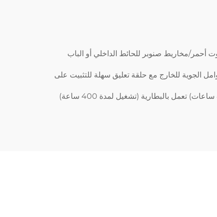
توت أحمر/مخاريط صنوبر للحائط الداخلي أو الباب
مخاريط صنوبر | إكليل مقاوم للعوامل الجوية للخارج مع حلقة تعليق سهلة للتثبيت على
طقم إكليل عيد الميلاد 23.62 بوصة + كرمة بطول 9 أقدام | مزيناً مسبقاً بالصنوبر المغطى بالثلج والتوت | أضواء LED مؤقتة (8 ساعات) تعمل بالبطارية (تشغيل لمدة 400 ساعة)