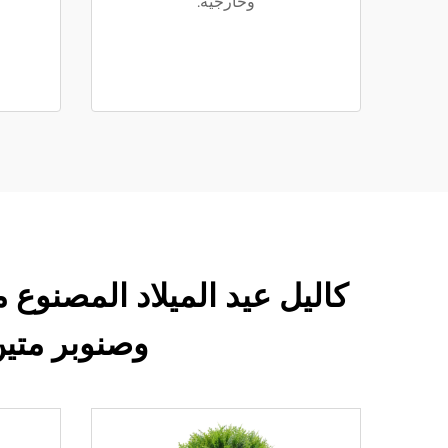
وخارجية.
وصنوبر متين،