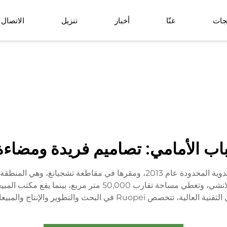
جات
عنّا
أخبار
تنزيل
الاتصال
نبات زراعي أرضي
كرة العشب الاصط
سلة زهور اصطناعية
باب الأمامي: تصاميم فريدة ومضاءة وم
تأسست شركة Zhejiang Ruopei للفنون والحرف اليدوية المحدودة عام 2013، وم
قاعدة إنتاج الشركة في حديقة ما جيان الصناعية بمدينة لانشي، و
 والإنتاج والمبيعات للخضرة الاصطناعية عالية الجودة.