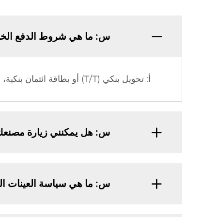
س: ما هي شروط الدفع الخ
أ: تحويل بنكي (T/T) أو بطاقة ائتمان بنكية، دفعة مقدمة بنسبة 30% قبل الإنتاج، ورصيد 70% قبل التسليم.
س: هل يمكنني زيارة مصنعك
س: ما هي سياسة العينات ال