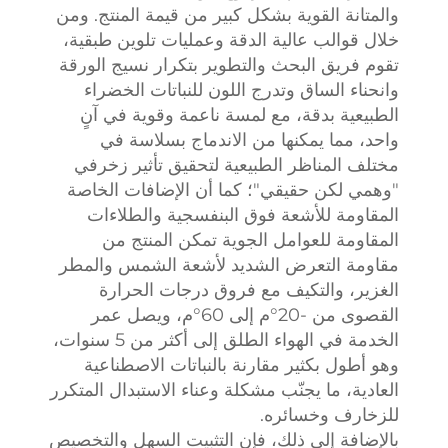
والمتانة القوية بشكل كبير من قيمة المنتج. ومن
خلال قوالب عالية الدقة وعمليات تلوين طبقية،
تقوم فريق البحث والتطوير بتكرار نسيج الورقة
وانحناء الساق وتدرج اللون للنباتات الخضراء
الطبيعية بدقة، مع لمسة ناعمة وقوية في آنٍ
واحد، مما يمكنها من الاندماج بسلاسة في
مختلف المناظر الطبيعية لتحقيق تأثير زخرفي
"وهمي لكن حقيقي"؛ كما أن الإضافات الخاصة
المقاومة للأشعة فوق البنفسجية والطلاءات
المقاومة للعوامل الجوية تمكن المنتج من
مقاومة التعرض الشديد لأشعة الشمس والمطر
الغزير، والتكيف مع فروق درجات الحرارة
القصوى من -20°م إلى 60°م، ويصل عمر
الخدمة في الهواء الطلق إلى أكثر من 5 سنوات،
وهو أطول بكثير مقارنة بالنباتات الاصطناعية
العادية، ما يجنّب مشكلة وعناء الاستبدال المتكرر
للزخارف وخسائره.
بالإضافة إلى ذلك، فإن التثبيت السهل والتخصيص