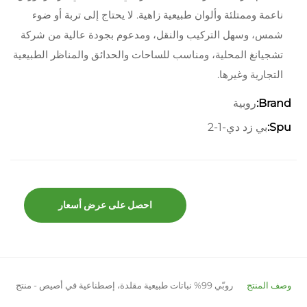
ناعمة وممتلئة وألوان طبيعية زاهية. لا يحتاج إلى تربة أو ضوء
شمس، وسهل التركيب والنقل، ومدعوم بجودة عالية من شركة
تشجيانغ المحلية، ومناسب للساحات والحدائق والمناظر الطبيعية
التجارية وغيرها.
روبية
Brand:
بي زد دي-1-2
Spu:
احصل على عرض أسعار
وصف المنتج
روبّي 99% نباتات طبيعية مقلدة، إصطناعية في أصيص - منتج