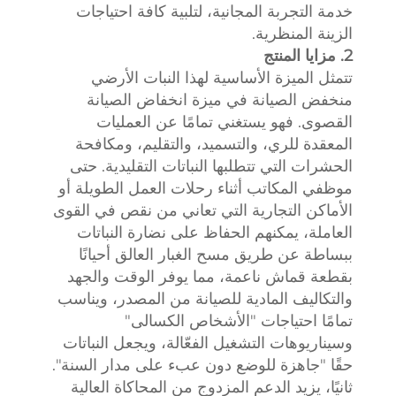
خدمة التجربة المجانية، لتلبية كافة احتياجات
الزينة المنظرية.
2. مزايا المنتج
تتمثل الميزة الأساسية لهذا النبات الأرضي
منخفض الصيانة في ميزة انخفاض الصيانة
القصوى. فهو يستغني تمامًا عن العمليات
المعقدة للري، والتسميد، والتقليم، ومكافحة
الحشرات التي تتطلبها النباتات التقليدية. حتى
موظفي المكاتب أثناء رحلات العمل الطويلة أو
الأماكن التجارية التي تعاني من نقص في القوى
العاملة، يمكنهم الحفاظ على نضارة النباتات
ببساطة عن طريق مسح الغبار العالق أحيانًا
بقطعة قماش ناعمة، مما يوفر الوقت والجهد
والتكاليف المادية للصيانة من المصدر، ويناسب
تمامًا احتياجات "الأشخاص الكسالى"
وسيناريوهات التشغيل الفعّالة، ويجعل النباتات
حقًا "جاهزة للوضع دون عبء على مدار السنة".
ثانيًا، يزيد الدعم المزدوج من المحاكاة العالية