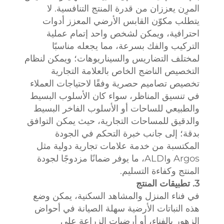
المرِن يعززان من قدرة المنتج التنافسية. لا
يتطلب مكوّن القابس الأرضي المعزز أدوات
احترافية، ويمكن لشخص واحد إتمام عملية
التركيب والفك بسرعة، مما يجعله مناسبًا
لمختلف التضاريس والسيناريوهات؛ ويمكن لنظام
التخصيص الناضج الخاص بالعلامة التجارية
تخصيص تصاميم حصرية وفقًا لاحتياجات العملاء
في تنسيق المناظر، سواء كان الأسلوب البسيط
والطبيعي للساحات أو الأسلوب الفاخر البسيط
والدقيق للمساحات التجارية، حيث يمكن التوافق
بدقة؛ إلى جانب خبرة التحكم في الجودة
المكتسبة من خدمة علامات تجارية دولية مثل
Argos وALDI، ما يوفر ضمانًا مزدوجًا لجودة
المنتج وكفاءة التسليم.
3. تطبيقات المنتج
في فناء المنزل والمشاهد السكنية، يمكن وضع
هذه النباتات الأرضية سهلة الصيانة في أحواض
الزهور بالفناء، أو أرضيات الزراعة على