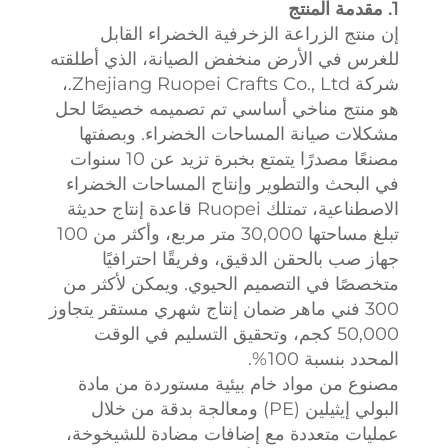
1. مقدمة المنتج
إن منتج الزراعة الزخرفية الخضراء القابل
للغرس في الأرض منخفض الصيانة، الذي أطلقته
شركة Zhejiang Ruopei Crafts Co., Ltd.،
هو منتج مناخي أساسي تم تصميمه خصيصًا لحل
مشكلات صيانة المساحات الخضراء. وبصفتها
مصنعًا مصدرًا يتمتع بخبرة تزيد عن 10 سنوات
في البحث والتطوير وإنتاج المساحات الخضراء
الاصطناعية، تمتلك Ruopei قاعدة إنتاج حديثة
تبلغ مساحتها 30,000 متر مربع، وأكثر من 100
جهاز صب بالحقن الدقيق، وفريقًا احترافيًا
متخصصًا في التصميم الحيوي. ويمكن لأكثر من
300 فني ماهر ضمان إنتاج شهري مستقر يتجاوز
50,000 كجم، وتحقيق التسليم في الوقت
المحدد بنسبة 100%.
مصنوع من مواد خام بيئية مستوردة من مادة
البولي إيثيلين (PE) ومعالجة بدقة من خلال
عمليات متعددة مع إضافات مضادة للشيخوخة،