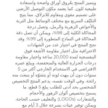
ويتميز المنتج بعُروق أوراق واضحة واستعادة
طبيعية للون. كما يعتمد مكوّن التوصيل الأرضي
على تصميم مقوى ومقاوم للانزلاق، مما يتيح
التكيّف السريع مع مختلف الوسائط مثل التربة
والأحواض الزهرية والرمل، وتصل درجة
المحاكاة الكلية إلى 98%، ويمكن أن تصل دقة
المحاكاة في النماذج المتطورة إلى 99%. وقد
نجح المنتج في اجتياز عدد من الشهادات
الاحترافية مثل اختبار مقاومة الأشعة فوق
البنفسجية لمدة 20,000 ساعة واختبار مقاومة
درجات الحرارة العالية والمنخفضة، ويبلغ عمره
الافتراضي في الاستخدام الخارجي أكثر من 5
سنوات دون أن يبهت لونه أو يتشوّه أو ينبعث منه
رائحة. وفي الوقت نفسه، يدعم المنتج التخصيص
الشخصي بحد أدنى للطلب يبلغ 5 قطع، ما
يسمح بتخصيص ألوان الزهور والأحجام
والشعارات (LOGOs) والتغليف حسب الحاجة.
ويمكن توفير عينات بسرعة خلال 3 أيام مع