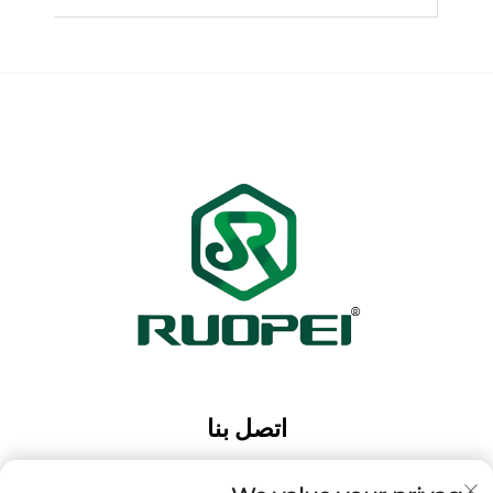
اتصل بنا
Add: حديقة ماوتانغ الصناعية، مدينة ماجيان، مدينة لانكسي،