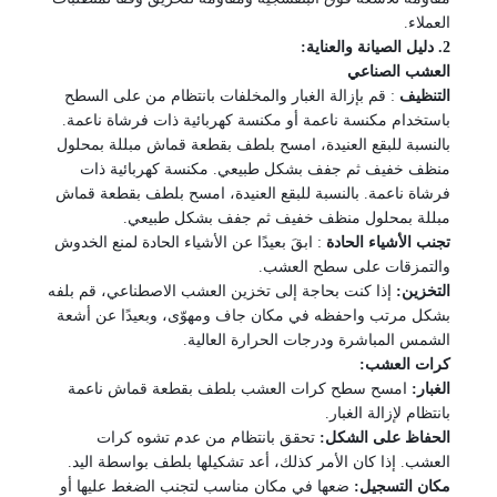
العملاء.
2. دليل الصيانة والعناية:
العشب الصناعي
التنظيف
: قم بإزالة الغبار والمخلفات بانتظام من على السطح
باستخدام مكنسة ناعمة أو
مكنسة كهربائية ذات فرشاة ناعمة.
بالنسبة للبقع العنيدة، امسح بلطف بقطعة قماش مبللة بمحلول
منظف خفيف ثم جفف بشكل طبيعي.
مكنسة كهربائية ذات
فرشاة ناعمة. بالنسبة للبقع العنيدة، امسح بلطف بقطعة قماش
مبللة بمحلول منظف خفيف ثم جفف بشكل طبيعي.
تجنب الأشياء الحادة
: ابقَ بعيدًا عن الأشياء الحادة لمنع الخدوش
والتمزقات
على سطح العشب.
التخزين:
إذا كنت بحاجة إلى تخزين العشب الاصطناعي، قم بلفه
بشكل مرتب واحفظه
في مكان جاف ومهوّى، وبعيدًا عن أشعة
الشمس المباشرة ودرجات الحرارة العالية.
كرات العشب:
الغبار:
امسح سطح كرات العشب بلطف بقطعة قماش ناعمة
بانتظام
لإزالة الغبار.
الحفاظ على الشكل:
تحقق بانتظام من عدم تشوه كرات
العشب. إذا
كان الأمر كذلك، أعد تشكيلها بلطف بواسطة اليد.
مكان التسجيل:
ضعها في مكان مناسب لتجنب الضغط عليها أو