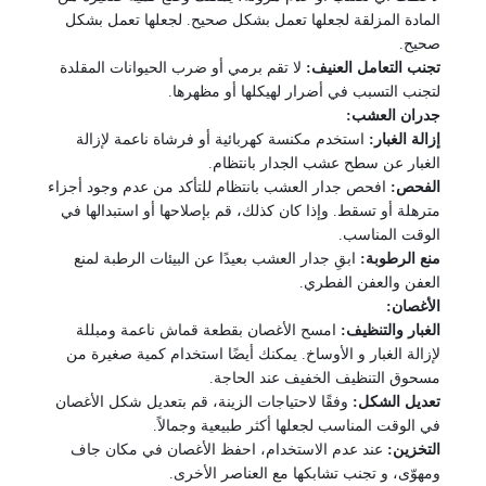
المادة المزلقة لجعلها تعمل بشكل صحيح.
لجعلها تعمل بشكل
صحيح.
تجنب التعامل العنيف:
لا تقم برمي أو ضرب الحيوانات المقلدة
لتجنب التسبب في أضرار
لهيكلها أو مظهرها.
جدران العشب:
إزالة الغبار:
استخدم مكنسة كهربائية أو فرشاة ناعمة لإزالة
الغبار عن سطح عشب
الجدار بانتظام.
الفحص:
افحص جدار العشب بانتظام للتأكد من عدم وجود أجزاء
مترهلة أو
تسقط. وإذا كان كذلك، قم بإصلاحها أو استبدالها في
الوقت المناسب.
منع الرطوبة:
ابقِ جدار العشب بعيدًا عن البيئات الرطبة لمنع
العفن والعفن الفطري.
الأغصان:
الغبار والتنظيف:
امسح الأغصان بقطعة قماش ناعمة ومبللة
لإزالة الغبار و
الأوساخ. يمكنك أيضًا استخدام كمية صغيرة من
مسحوق التنظيف الخفيف عند الحاجة.
تعديل الشكل:
وفقًا لاحتياجات الزينة، قم بتعديل شكل
الأغصان
في الوقت المناسب لجعلها أكثر طبيعية وجمالاً.
التخزين:
عند عدم الاستخدام، احفظ الأغصان في مكان جاف
ومهوّى، و
تجنب تشابكها مع العناصر الأخرى.