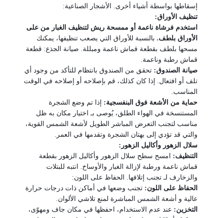
إسقاطها بواسطة أشياء أخرى.
الأشجار الصناعية:
تنظيف الأوراق:
استخدم فرشاة ناعمة أو ممسحة ريش لتنظيف الغبار من على
الأوراق بلطف.
بالنسبة للأوراق التي يصعب تنظيفها، يمكنك
مسحها بلطف بقطعة قماش ناعمة ومبللة.
صيانة الجذع:
قطعة
قماش رطبة وناعمة.
صيانة الصندوق:
تحقق من الصندوق بانتظام للتأكد من وجود أي
تلف أو
افتعال. إذا كان كذلك، قم بإصلاحه أو إصلاحه في الوقت
المناسب.
حماية من الأشعة فوق البنفسجية:
إذا تم وضع الشجرة
المستنسخة في الهواء الطلق، يُوصى بـ
اختيار مكان به ظل
مناسب لتجنب التعرض المباشر الطويل لأشعة الشمس القوية،
والتي قد تؤدي إلى بهتان الشجرة وتقدمها في العمر.
سلال الزهور وأكاليل الزهور:
التنظيف:
امسح سطح سلال الزهور وأكاليل الزهور بقطعة
قماش ناعمة ورطبة لإزالة الغبار والأوساخ. انتبه للبتلات
والزخارف لـ
تجنب إتلافها.
الحفاظ على اللون:
الحفاظ على اللون:
تجنب وضعها في أماكن ذات درجات حرارة
عالية و
أشعة الشمس المباشرة لمنع تلاشي الألوان.
التخزين:
عند عدم الاستخدام، احفظها في مكان جاف ومهوّى،