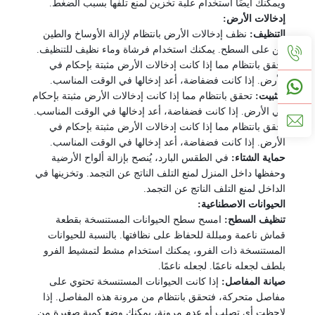
ويمكنك
أيضًا استخدام علبة تخزين لمنع تلفها بسبب الضغط.
إدخالات الأرض:
التنظيف:
نظف إدخالات الأرض بانتظام لإزالة الأوساخ والطين
من على السطح. يمكنك استخدام فرشاة وماء نظيف للتنظيف.
تحقق بانتظام مما إذا كانت إدخالات الأرض مثبتة بإحكام في
الأرض. إذا كانت فضفاضة، أعد إدخالها في الوقت المناسب.
التثبيت:
تحقق بانتظام مما إذا كانت إدخالات الأرض مثبتة بإحكام
في الأرض. إذا كانت فضفاضة، أعد إدخالها في الوقت المناسب.
تحقق بانتظام مما إذا كانت إدخالات الأرض مثبتة بإحكام في
الأرض. إذا كانت فضفاضة، أعد إدخالها في الوقت المناسب.
حماية الشتاء:
في الطقس البارد، يُنصح بإزالة ألواح الأرضية
وحفظها داخل المنزل لمنع التلف الناتج عن التجمد.
وتخزينها في
الداخل لمنع التلف الناتج عن التجمد.
الحيوانات الاصطناعية:
تنظيف السطح:
امسح سطح الحيوانات المستنسخة بقطعة
قماش ناعمة ومبللة للحفاظ على نظافتها.
بالنسبة للحيوانات
المستنسخة ذات الفرو، يمكنك استخدام مشط لتمشيط الفرو
بلطف لجعله ناعمًا.
لجعله ناعمًا.
صيانة المفاصل:
إذا كانت الحيوانات المستنسخة تحتوي على
مفاصل متحركة، فتحقق بانتظام من مرونة هذه المفاصل.
إذا
لاحظت أي تصلب أو عدم مرونة، يمكنك وضع كمية صغيرة من