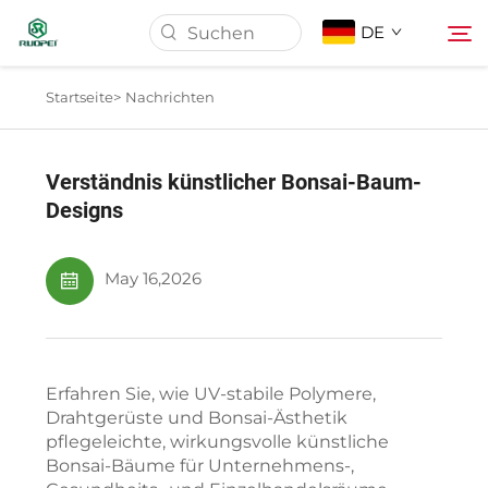
DE
Startseite>
Nachrichten
Startseite
Verständnis künstlicher Bonsai-Baum-
Produkte
Designs
Über Uns
May 16,2026
Nachrichten
Erfahren Sie, wie UV-stabile Polymere,
Herunterladen
Drahtgerüste und Bonsai-Ästhetik
pflegeleichte, wirkungsvolle künstliche
Bonsai-Bäume für Unternehmens-,
Kontakt