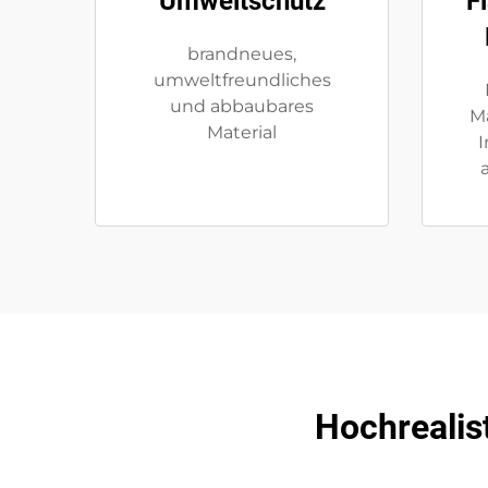
Umweltschutz
F
brandneues,
umweltfreundliches
und abbaubares
Ma
Material
Hochrealis