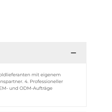
F: Test
Goldlieferanten mit eigenem
spartner. 4. Professioneller
: OEM- und ODM-Aufträge