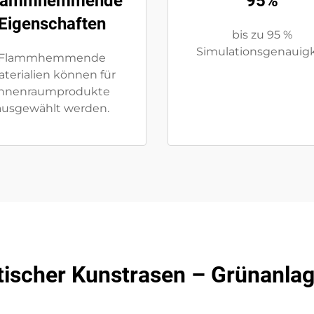
lammhemmende
95%
Eigenschaften
bis zu 95 %
Simulationsgenauigk
Flammhemmende
terialien können für
Innenraumprodukte
ausgewählt werden.
tischer Kunstrasen – Grünanla