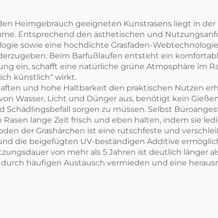
ür den Heimgebrauch geeigneten Kunstrasens liegt in der
me. Entsprechend den ästhetischen und Nutzungsanfo
gie sowie eine hochdichte Grasfaden-Webtechnologie e
ederzugeben. Beim Barfußlaufen entsteht ein komfortabl
chtung ein, schafft eine natürliche grüne Atmosphäre i
ch künstlich“ wirkt.
aften und hohe Haltbarkeit den praktischen Nutzen erh
von Wasser, Licht und Dünger aus, benötigt kein Gieß
Schädlingsbefall sorgen zu müssen. Selbst Büroangestel
n Rasen lange Zeit frisch und eben halten, indem sie le
den der Grashärchen ist eine rutschfeste und verschle
und die beigefügten UV-beständigen Additive ermögli
zungsdauer von mehr als 5 Jahren ist deutlich länger 
durch häufigen Austausch vermieden und eine herausra