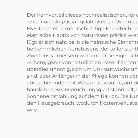
Der Kernvorteil dieses hochrealistischen, f
Textur und Anpassungsfähigkeit an Wohnräu
F&E-Team eine mehrschichtige Färbetechnolo
elastische Haptik von Naturrasen präzise wi
fügt er sich nahtlos in die heimische Einri
herkömmlichen Kunstrasens, der „offensichtli
Zweitens verbessern wartungsfreie Eigensch
Abhängigkeit von natürlichen Rasenflächen 
überdies unnötig, sich um Unkrautwuchs und 
sind, oder Anfänger in der Pflege können de
abstauben oder mit Wasser ausspülen; am Bo
häuslichen Beanspruchungsgrad standhält, 
Sonneneinstrahlung auf dem Balkon. Die Nut
den Hausgebrauch, wodurch Kostenverluste 
wird.