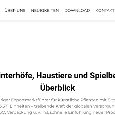
ÜBER UNS
NEUIGKEITEN
DOWNLOAD
KONTAKT
BODENPFLANZPFLANZE
KUNSTRASENB
KUNSTBLUMENKORB
interhöfe, Haustiere und Spielb
Überblick
ähriger Exportmarktführer für künstliche Pflanzen mit Sitz
 3.571 Einheiten – treibende Kraft der globalen Versorgu
O, Verpackung u. v. m.), schnelle Einführung neuer Produ