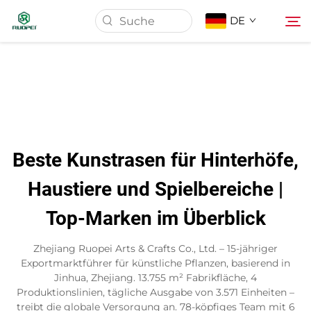
DE
Startseite
Produkte
Beste Kunstrasen für Hinterhöfe,
Über Uns
Haustiere und Spielbereiche |
Top-Marken im Überblick
Neuigkeiten
Zhejiang Ruopei Arts & Crafts Co., Ltd. – 15-jähriger
Download
Exportmarktführer für künstliche Pflanzen, basierend in
Jinhua, Zhejiang. 13.755 m² Fabrikfläche, 4
Produktionslinien, tägliche Ausgabe von 3.571 Einheiten –
Kontakt
treibt die globale Versorgung an. 78-köpfiges Team mit 6