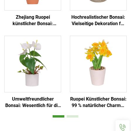
Zhejiang Ruopei
Hochrealistischer Bonsai:
künstlicher Bonsai:
Vielseitige Dekoration für
Pflegeleichte Mini-
Zuhause und Büro
Landschaft
Umweltfreundlicher
Ruopei Künstlicher Bonsai:
Bonsai: Wesentlich für die
99 % natürlicher Charme-
Desktop-Atmosphäre
Replikat