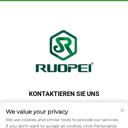
KONTAKTIEREN SIE UNS
Add: Maotang Industrial Park, Majian Town, Lanxi
City, Jinhua City, Zhejiang Province, China
We value your privacy
Tel.:
+86-13616897017
We use cookies and similar tools to provide our services.
If you don't want to accept all cookies, click Personalize
E-Mail:
[email protected]