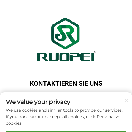
KONTAKTIEREN SIE UNS
Add: Maotang Industrial Park, Majian Town, Lanxi
City, Jinhua City, Zhejiang Province, China
We value your privacy
Tel.:
+86-13616897017
We use cookies and similar tools to provide our services.
If you don't want to accept all cookies, click Personalize
E-Mail:
[email protected]
cookies.