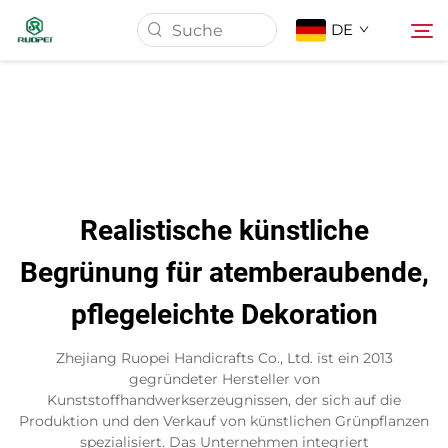
DE
Startseite
Produkte
Realistische künstliche
Über Uns
Begrünung für atemberaubende,
pflegeleichte Dekoration
Neuigkeiten
Zhejiang Ruopei Handicrafts Co., Ltd. ist ein 2013
Download
gegründeter Hersteller von
Kunststoffhandwerkserzeugnissen, der sich auf die
Produktion und den Verkauf von künstlichen Grünpflanzen
Kontakt
spezialisiert. Das Unternehmen integriert