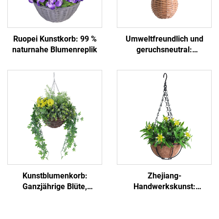
Ruopei Kunstkorb: 99 %
Umweltfreundlich und
naturnahe Blumenreplik
geruchsneutral:
Essentieller
Kunsthblumenkorb
Kunstblumenkorb:
Zhejiang-
Ganzjährige Blüte,
Handwerkskunst:
unkomplizierte Dekoration
Langlebiger,
sonnenbeständiger
Blumenkorb