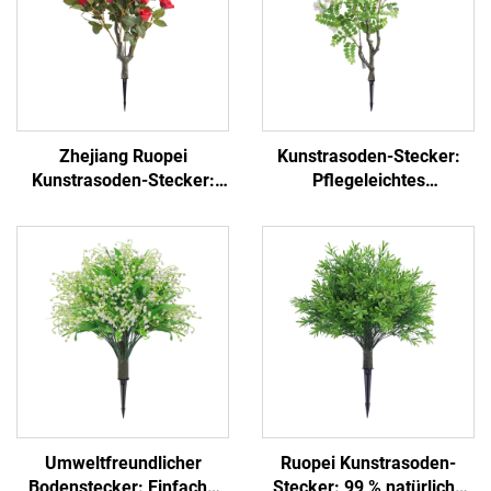
Zhejiang Ruopei
Kunstrasoden-Stecker:
Kunstrasoden-Stecker:
Pflegeleichtes
Stecken und Natur
Gartendekor-Essential
beleben
Umweltfreundlicher
Ruopei Kunstrasoden-
Bodenstecker: Einfache
Stecker: 99 % natürliche