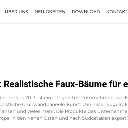
ÜBER UNS
NEUIGKEITEN
DOWNLOAD
KONTAKT
BODENPFLANZPFLANZE
KUNSTRASENB
KUNSTBLUMENKORB
: Realistische Faux-Bäume für
det im Jahr 2013, ist ein integriertes Unternehmen, das
ünstliche Grünwandpaneele, künstliche Rasenkugeln, k
pflanzen und vieles mehr. Die Produkte des Unternehme
ropa, in den Nahen Osten und nach Südostasien exportie