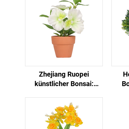
Zhejiang Ruopei
H
künstlicher Bonsai:
Bo
Pflegeleichte Mini-
Deko
Landschaft