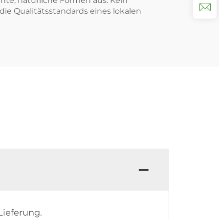
ante, natürliche Formen aus. Kein
die Qualitätsstandards eines lokalen
F: Test
Lieferung.