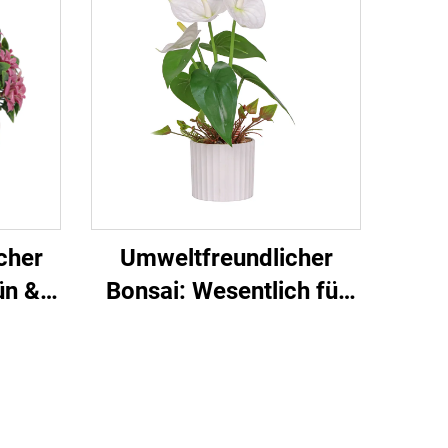
cher
Umweltfreundlicher
ün &
Bonsai: Wesentlich für
die Desktop-
Atmosphäre