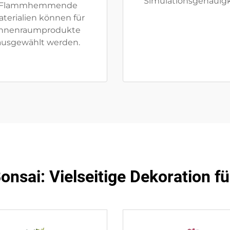
Simulationsgenauigk
Flammhemmende
terialien können für
Innenraumprodukte
ausgewählt werden.
onsai: Vielseitige Dekoration 