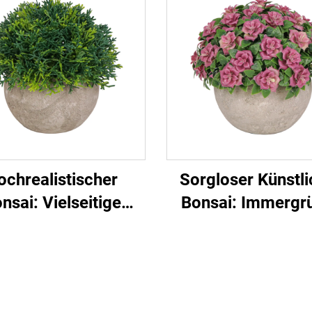
ochrealistischer
Sorgloser Künstli
nsai: Vielseitige
Bonsai: Immergr
ration für Zuhause
Stilvoll
und Büro