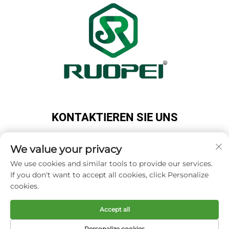
KONTAKTIEREN SIE UNS
Add: Maotang Industrial Park, Majian Town, Lanxi
City, Jinhua City, Zhejiang Province, China
We value your privacy
Tel.:
+86-13616897017
We use cookies and similar tools to provide our services.
If you don't want to accept all cookies, click Personalize
E-Mail:
[email protected]
cookies.
Accept all
Copyright © Zhejiang Ruopei Crafts Co., Ltd -
Datenschutzrichtlinie
Personalize cookies