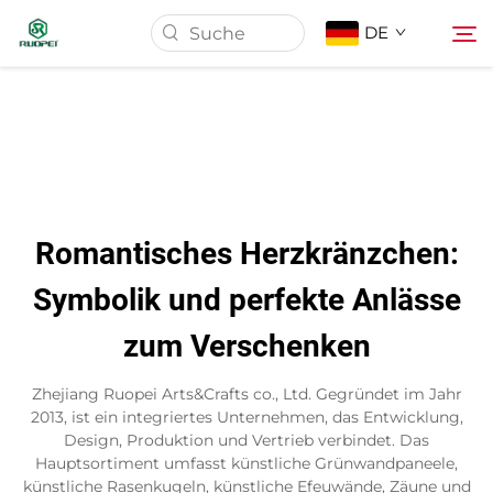
DE
Startseite
Produkte
Romantisches Herzkränzchen:
Über Uns
Symbolik und perfekte Anlässe
zum Verschenken
Neuigkeiten
Zhejiang Ruopei Arts&Crafts co., Ltd. Gegründet im Jahr
Download
2013, ist ein integriertes Unternehmen, das Entwicklung,
Design, Produktion und Vertrieb verbindet. Das
Hauptsortiment umfasst künstliche Grünwandpaneele,
Kontakt
künstliche Rasenkugeln, künstliche Efeuwände, Zäune und