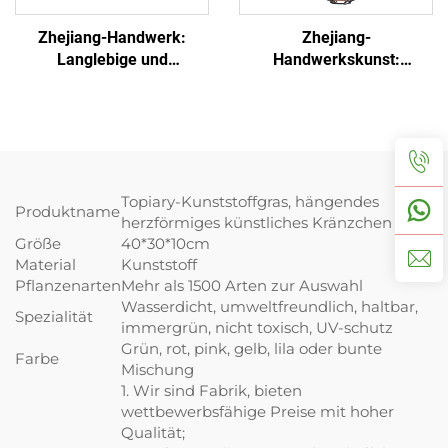
Zhejiang-Handwerk:
Zhejiang-
Langlebige und
Handwerkskunst:
sonnenresistente
Langlebiger,
Graskugel
sonnenbeständiger
Blumenkorb
Topiary-Kunststoffgras, hängendes
Produktname
herzförmiges künstliches Kränzchen
Größe
40*30*10cm
Material
Kunststoff
Pflanzenarten
Mehr als 1500 Arten zur Auswahl
Wasserdicht, umweltfreundlich, haltbar,
Spezialität
immergrün, nicht toxisch, UV-schutz
Grün, rot, pink, gelb, lila oder bunte
Farbe
Mischung
1. Wir sind Fabrik, bieten
wettbewerbsfähige Preise mit hoher
Qualität;