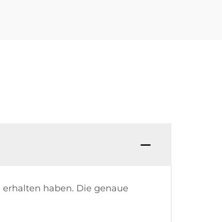
F: Wie 
g erhalten haben. Die genaue