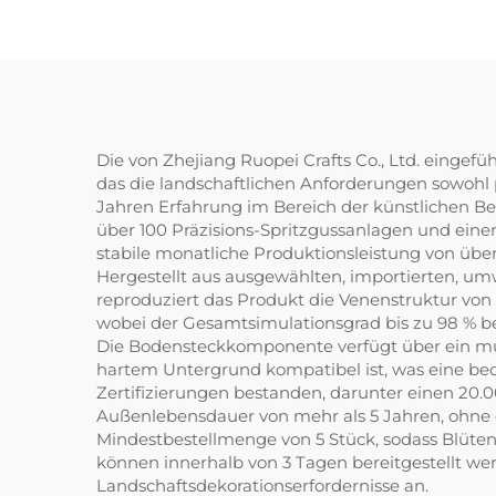
Die von Zhejiang Ruopei Crafts Co., Ltd. eingef
das die landschaftlichen Anforderungen sowohl pr
Jahren Erfahrung im Bereich der künstlichen B
über 100 Präzisions-Spritzgussanlagen und eine
stabile monatliche Produktionsleistung von übe
Hergestellt aus ausgewählten, importierten, u
reproduziert das Produkt die Venenstruktur von
wobei der Gesamtsimulationsgrad bis zu 98 % be
Die Bodensteckkomponente verfügt über ein mul
hartem Untergrund kompatibel ist, was eine beq
Zertifizierungen bestanden, darunter einen 20.
Außenlebensdauer von mehr als 5 Jahren, ohne d
Mindestbestellmenge von 5 Stück, sodass Blüte
können innerhalb von 3 Tagen bereitgestellt wer
Landschaftsdekorationserfordernisse an.