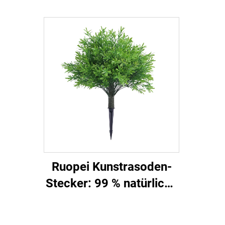
Stecken und Natur
Gart
beleben
Ruopei Kunstrasoden-
Stecker: 99 % natürliche
Blüten-/Blattreplik