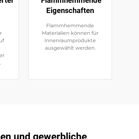
rter
Flammhemmende
Eigenschaften
Flammhemmende
r
Materialien können für
uf
Innenraumprodukte
ausgewählt werden.
er
.
rten und gewerbliche