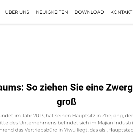
ÜBER UNS
NEUIGKEITEN
DOWNLOAD
KONTAKT
BODENPFLANZPFLANZE
KUNSTRASENB
KUNSTBLUMENKORB
aums: So ziehen Sie eine Zwerg
groß
gründet im Jahr 2013, hat seinen Hauptsitz in Zhejiang, 
tte des Unternehmens befindet sich im Majian Industria
nd das Vertriebsbüro in Yiwu liegt, das als „Hauptstadt