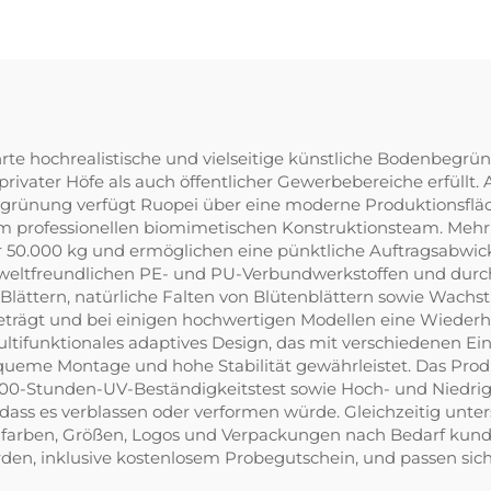
ührte hochrealistische und vielseitige künstliche Bodenbegrü
ivater Höfe als auch öffentlicher Gewerbebereiche erfüllt. A
egrünung verfügt Ruopei über eine moderne Produktionsflä
m professionellen biomimetischen Konstruktionsteam. Mehr 
r 50.000 kg und ermöglichen eine pünktliche Auftragsabwic
mweltfreundlichen PE- und PU-Verbundwerkstoffen und durch
 Blättern, natürliche Falten von Blütenblättern sowie Wach
trägt und bei einigen hochwertigen Modellen eine Wiederhe
tifunktionales adaptives Design, das mit verschiedenen E
ueme Montage und hohe Stabilität gewährleistet. Das Produk
000-Stunden-UV-Beständigkeitstest sowie Hoch- und Niedrig
ass es verblassen oder verformen würde. Gleichzeitig unter
nfarben, Größen, Logos und Verpackungen nach Bedarf kund
den, inklusive kostenlosem Probegutschein, und passen sich s