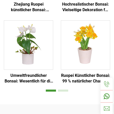
Zhejiang Ruopei
Hochrealistischer Bonsai:
künstlicher Bonsai:
Vielseitige Dekoration für
Pflegeleichte Mini-
Zuhause und Büro
Landschaft
Umweltfreundlicher
Ruopei Künstlicher Bonsai:
Bonsai: Wesentlich für die
99 % natürlicher Charme-
Desktop-Atmosphäre
Replikat