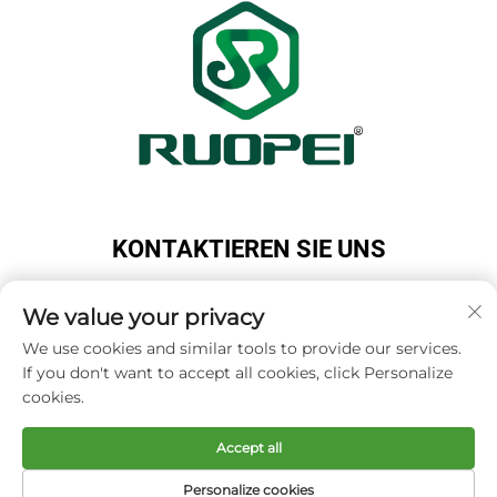
KONTAKTIEREN SIE UNS
Add: Maotang Industrial Park, Majian Town, Lanxi
City, Jinhua City, Zhejiang Province, China
We value your privacy
Tel.:
+86-18503033545
We use cookies and similar tools to provide our services.
If you don't want to accept all cookies, click Personalize
E-Mail:
[email protected]
cookies.
Accept all
Copyright © Zhejiang Ruopei Crafts Co., Ltd -
Datenschutzrichtlinie
Personalize cookies