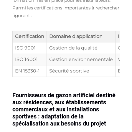
formation mis en place pour les installateurs.
Parmi les certifications importantes à rechercher
figurent :
Certification
Domaine d'application
Impor
ISO 9001
Gestion de la qualité
Garan
ISO 14001
Gestion environnementale
Valid
EN 15330-1
Sécurité sportive
Essent
Fournisseurs de gazon artificiel destiné
aux résidences, aux établissements
commerciaux et aux installations
sportives : adaptation de la
spécialisation aux besoins du projet