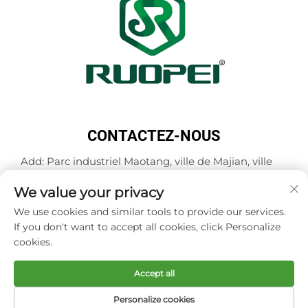
CONTACTEZ-NOUS
Add: Parc industriel Maotang, ville de Majian, ville
de Lanxi, ville de Jinhua, province du Zhejiang,
We value your privacy
Chine
Tél. :
+86-18503033545
We use cookies and similar tools to provide our services.
If you don't want to accept all cookies, click Personalize
Courriel :
[email protected]
cookies.
Accept all
Copyright © Zhejiang Ruopei Crafts Co., Ltd -
Politique
de confidentialité
Personalize cookies