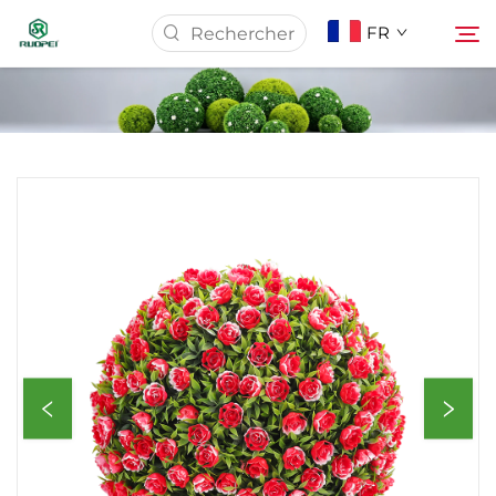
FR
Page d'accueil
Produits
À Propos De Nous
Actualités
Télécharger
Contact