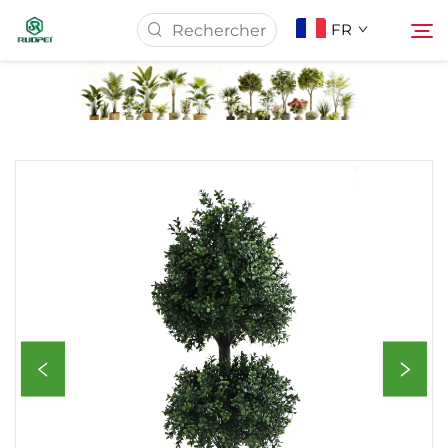
FR
Page d’accueil
Produits
À Propos De Nous
Actualités
Télécharger
Contact