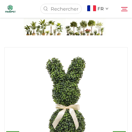
FR
Page d'accueil
Produits
À Propos De Nous
Actualités
Télécharger
Contact