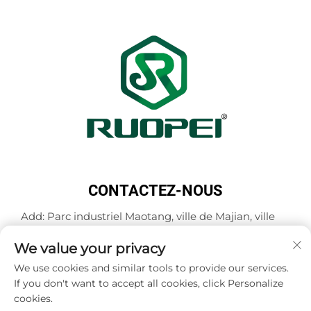
CONTACTEZ-NOUS
Add: Parc industriel Maotang, ville de Majian, ville
de Lanxi, ville de Jinhua, province du Zhejiang,
Chine
We value your privacy
Tél. :
+86-18503033545
We use cookies and similar tools to provide our services.
If you don't want to accept all cookies, click Personalize
Courriel :
[email protected]
cookies.