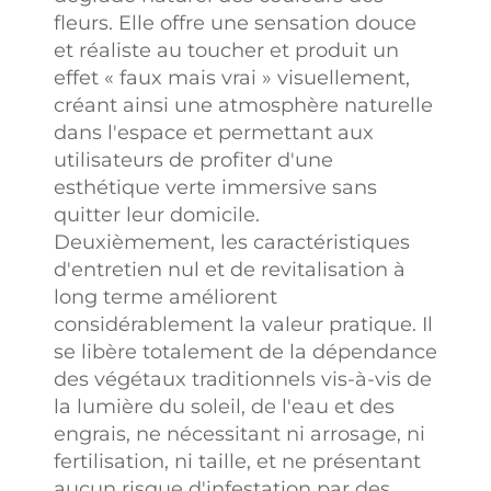
qualité
fleurs. Elle offre une sensation douce
Nous avons mis
et réaliste au toucher et produit un
en place un
effet « faux mais vrai » visuellement,
système strict
créant ainsi une atmosphère naturelle
d'inspection
dans l'espace et permettant aux
qualité pour nos
utilisateurs de profiter d'une
produits, posant
esthétique verte immersive sans
ainsi dès
quitter leur domicile.
l'origine des
Deuxièmement, les caractéristiques
bases solides en
d'entretien nul et de revitalisation à
matière de
long terme améliorent
qualité. Nos
considérablement la valeur pratique. Il
produits ont
se libère totalement de la dépendance
passé des tests
des végétaux traditionnels vis-à-vis de
professionnels
la lumière du soleil, de l'eau et des
tels que les tests
engrais, ne nécessitant ni arrosage, ni
de résistance à
fertilisation, ni taille, et ne présentant
la lumière, de
aucun risque d'infestation par des