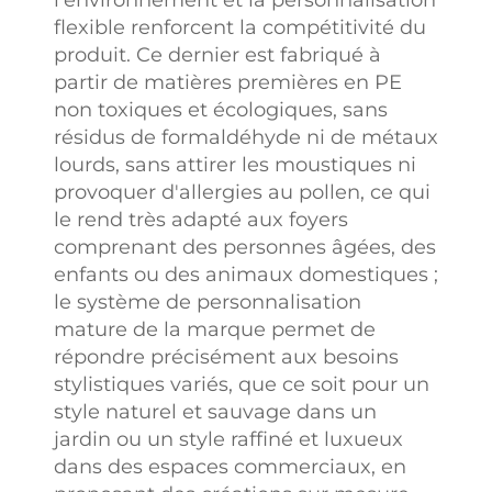
et de capacités
flexible renforcent la compétitivité du
de
produit. Ce dernier est fabriqué à
personnalisation
partir de matières premières en PE
remarquables,
non toxiques et écologiques, sans
nous avons
résidus de formaldéhyde ni de métaux
conclu avec
lourds, sans attirer les moustiques ni
succès des
provoquer d'allergies au pollen, ce qui
partenariats avec
le rend très adapté aux foyers
de nombreuses
comprenant des personnes âgées, des
marques
enfants ou des animaux domestiques ;
renommées. Les
le système de personnalisation
logos de nos
mature de la marque permet de
clients
répondre précisément aux besoins
collaborateurs
stylistiques variés, que ce soit pour un
sont largement
style naturel et sauvage dans un
représentés
jardin ou un style raffiné et luxueux
parmi les
dans des espaces commerciaux, en
références du