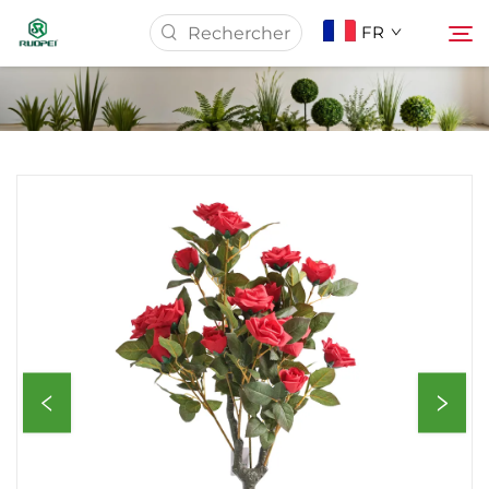
FR
Page d’accueil
Produits
À Propos De Nous
Actualités
Télécharger
Contact