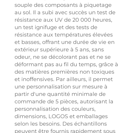
les résultats plus
souple des composants à piquetage
précisément
au sol. Il a subi avec succès un test de
alignés sur les
résistance aux UV de 20 000 heures,
attentes des
un test ignifuge et des tests de
clients.
résistance aux températures élevées
et basses, offrant une durée de vie en
échantillon en 3
extérieur supérieure à 5 ans, sans
jours et
odeur, ne se décolorant pas et ne se
échantillon
déformant pas au fil du temps, grâce à
gratuit
des matières premières non toxiques
Nous disposons
et inoffensives. Par ailleurs, il permet
d'une chaîne de
une personnalisation sur mesure à
production
partir d'une quantité minimale de
mature,
commande de 5 pièces, autorisant la
permettant aux
personnalisation des couleurs,
clients de recevoir
dimensions, LOGOS et emballages
des échantillons
selon les besoins. Des échantillons
sous 3 jours après
peuvent être fournis rapidement sous
confirmation de