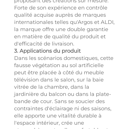
proposant des créations sur mesure.
secteur,
Forte de son expérience en contrôle
témoignant
qualité acquise auprès de marques
directement de la
internationales telles qu'Argos et ALDI,
qualité de nos
la marque offre une double garantie
produits et de nos
en matière de qualité du produit et
capacités de
d'efficacité de livraison.
service.
3. Applications du produit
Dans les scénarios domestiques, cette
fausse végétation au sol artificielle
peut être placée à côté du meuble
télévision dans le salon, sur la baie
vitrée de la chambre, dans la
jardinière du balcon ou dans la plate-
bande de cour. Sans se soucier des
contraintes d'éclairage ni des saisons,
elle apporte une vitalité durable à
l'espace intérieur, crée une