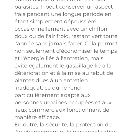
résistance aux
parasites. Il peut conserver un aspect
UV et de
frais pendant une longue période en
résistance à la
étant simplement dépoussiéré
traction, dont les
occasionnellement avec un chiffon
données
doux ou de l'air froid, restant vert toute
prouvent
l'année sans jamais faner. Cela permet
clairement leur
non seulement d'économiser le temps
excellente
et l'énergie liés à l'entretien, mais
durabilité.
évite également le gaspillage lié à la
détérioration et à la mise au rebut de
Marque OEM
plantes dues à un entretien
Fort de nos
inadéquat, ce qui le rend
avantages
particulièrement adapté aux
stratégiques en
personnes urbaines occupées et aux
termes de haut
lieux commerciaux fonctionnant de
degré de
manière efficace.
simulation, de
En outre, la sécurité, la protection de
grande durabilité
l'environnement et la personnalisation