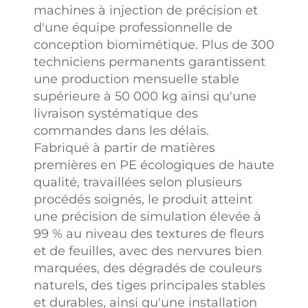
machines à injection de précision et
traditionnelle en
d'une équipe professionnelle de
se concentrant
conception biomimétique. Plus de 300
sur les besoins
techniciens permanents garantissent
fondamentaux
une production mensuelle stable
des clients. Il
supérieure à 50 000 kg ainsi qu'une
s'adapte avec
livraison systématique des
souplesse à tous
commandes dans les délais.
les aspects —
Fabriqué à partir de matières
des détails aux
premières en PE écologiques de haute
scénarios, en
qualité, travaillées selon plusieurs
passant par les
procédés soignés, le produit atteint
quantités et les
une précision de simulation élevée à
délais —
99 % au niveau des textures de fleurs
rendant ainsi le
et de feuilles, avec des nervures bien
processus de
marquées, des dégradés de couleurs
personnalisation
naturels, des tiges principales stables
plus efficace et
et durables, ainsi qu'une installation