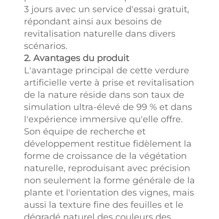
3 jours avec un service d'essai gratuit,
leurs besoins, ce
répondant ainsi aux besoins de
qui réduit
revitalisation naturelle dans divers
considérablement
scénarios.
le cycle de
2. Avantages du produit
vérification. Les
L'avantage principal de cette verdure
clients peuvent
artificielle verte à prise et revitalisation
essayer les
de la nature réside dans son taux de
échantillons
simulation ultra-élevé de 99 % et dans
gratuitement et
l'expérience immersive qu'elle offre.
inspecter le degré
Son équipe de recherche et
de simulation, la
développement restitue fidèlement la
texture et
forme de croissance de la végétation
d'autres aspects
naturelle, reproduisant avec précision
du produit sans
non seulement la forme générale de la
aucun coût.
plante et l'orientation des vignes, mais
Système avancé
aussi la texture fine des feuilles et le
de contrôle
dégradé naturel des couleurs des