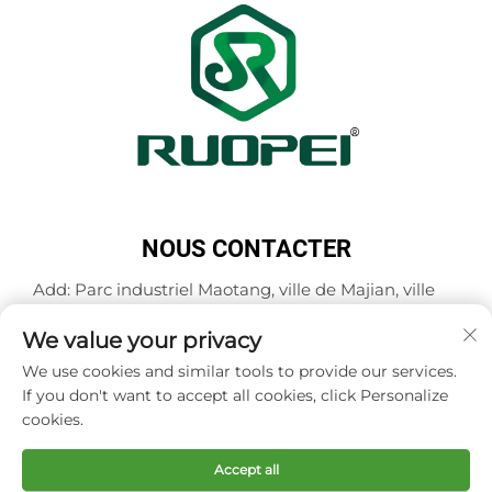
NOUS CONTACTER
Add: Parc industriel Maotang, ville de Majian, ville
de Lanxi, ville de Jinhua, province du Zhejiang,
We value your privacy
Chine
Tél. :
+86-18503033545
We use cookies and similar tools to provide our services.
If you don't want to accept all cookies, click Personalize
E-mail :
[email protected]
cookies.
Accept all
Copyright © Zhejiang Ruopei Crafts Co., Ltd -
Politique