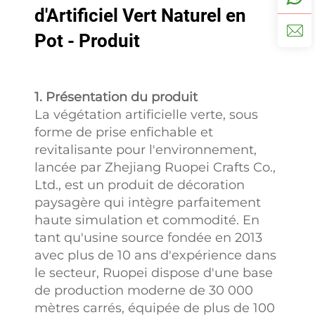
également
d'Artificiel Vert Naturel en
activement à des
Pot - Produit
projets conjoints
de R&D afin de
créer des produits
phares sur le
1. Présentation du produit
marché.
La végétation artificielle verte, sous
forme de prise enfichable et
Personnalisation
revitalisante pour l'environnement,
flexible
lancée par Zhejiang Ruopei Crafts Co.,
Notre service
Ltd., est un produit de décoration
flexible de
paysagère qui intègre parfaitement
personnalisation
haute simulation et commodité. En
de plantes
tant qu'usine source fondée en 2013
artificielles
avec plus de 10 ans d'expérience dans
dépasse les
le secteur, Ruopei dispose d'une base
limites de la
de production moderne de 30 000
production
mètres carrés, équipée de plus de 100
standardisée