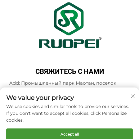
СВЯЖИТЕСЬ С НАМИ
Add: Промышленный парк Маотан, поселок
Мадзянь, город Ланьси, город Цзиньхуа,
провинция Чжэцзян, Китай
We value your privacy
Тел.:
+86-18503033545
We use cookies and similar tools to provide our services.
If you don't want to accept all cookies, click Personalize
Электронная почта:
[email protected]
cookies.
Accept all
Авторское право © Zhejiang Ruopei Crafts Co., Ltd -