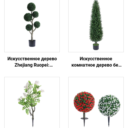
Искусственное дерево
Искусственное
Zhejiang Ruopei:
комнатное дерево без
неприхотливое и
грунта: лучший выбор
вечнозелёное
для ленивых