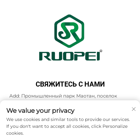
СВЯЖИТЕСЬ С НАМИ
Add: Промышленный парк Маотан, поселок
Мадзянь, город Ланьси, город Цзиньхуа,
провинция Чжэцзян, Китай
We value your privacy
Тел.:
+86-13616897017
We use cookies and similar tools to provide our services.
If you don't want to accept all cookies, click Personalize
Эл. почта:
[email protected]
cookies.