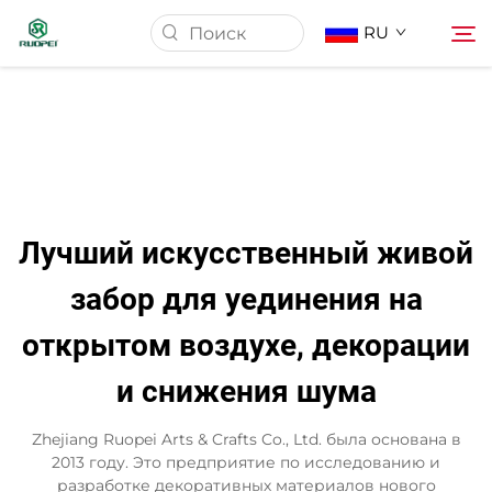
RU
Главная страница
Продукция
Лучший искусственный живой
О Нас
забор для уединения на
открытом воздухе, декорации
Новости
и снижения шума
Скачать
Zhejiang Ruopei Arts & Crafts Co., Ltd. была основана в
2013 году. Это предприятие по исследованию и
Контакт
разработке декоративных материалов нового