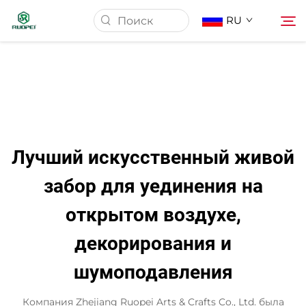
RU
Главная страница
Продукция
Лучший искусственный живой
О Нас
забор для уединения на
открытом воздухе,
Новости
декорирования и
Скачать
шумоподавления
Контакт
Компания Zhejiang Ruopei Arts & Crafts Co., Ltd. была