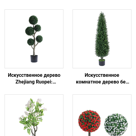
Искусственное дерево
Искусственное
Zhejiang Ruopei:
комнатное дерево без
неприхотливое и
грунта: лучший выбор
вечнозелёное
для ленивых