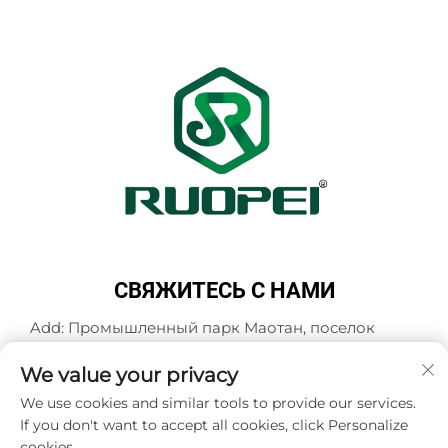
СВЯЖИТЕСЬ С НАМИ
Add: Промышленный парк Маотан, поселок
Мадзянь, город Ланьси, город Цзиньхуа,
провинция Чжэцзян, Китай
We value your privacy
Тел.:
+86-13616897017
We use cookies and similar tools to provide our services.
If you don't want to accept all cookies, click Personalize
Эл. почта:
[email protected]
cookies.