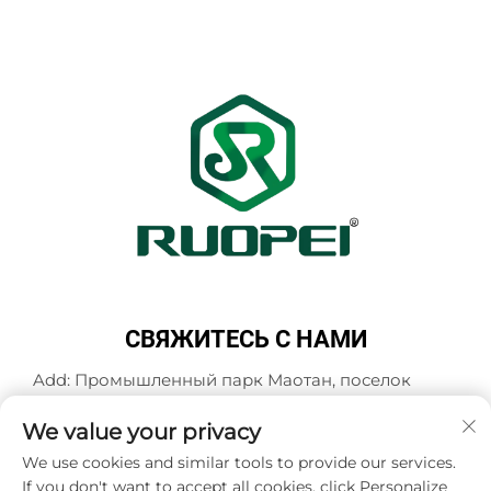
СВЯЖИТЕСЬ С НАМИ
Add: Промышленный парк Маотан, поселок
Мадзянь, город Ланьси, город Цзиньхуа,
провинция Чжэцзян, Китай
We value your privacy
Тел.:
+86-13616897017
We use cookies and similar tools to provide our services.
If you don't want to accept all cookies, click Personalize