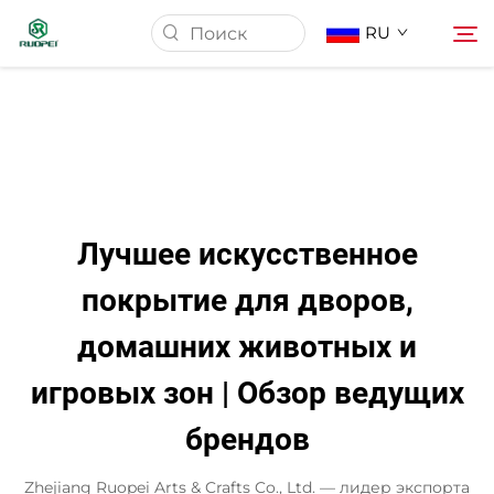
RU
Главная страница
Продукция
Лучшее искусственное
О Нас
покрытие для дворов,
домашних животных и
Новости
игровых зон | Обзор ведущих
Скачать
брендов
Контакт
Zhejiang Ruopei Arts & Crafts Co., Ltd. — лидер экспорта