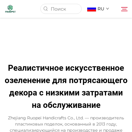
RU
Главная страница
Продукция
Реалистичное искусственное
О Нас
озеленение для потрясающего
декора с низкими затратами
Новости
на обслуживание
Скачать
Zhejiang Ruopei Handicrafts Co., Ltd. — производитель
пластиковых поделок, основанный в 2013 году,
Контакт
специализирующийся на производстве и продаже