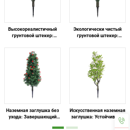
Высокореалистичный
Экологически чистый
грунтовой штекер:
грунтовой штекер:
универсальный для
простая установка и
сада/коммерческого
вечнозеленый
ландшафта
Наземная заглушка без
Искусственная наземная
ухода: Завершающий
заглушка: Устойчивая к
штрих садового декора
солнцу и дождю, не
выцветает