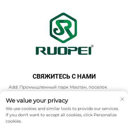
СВЯЖИТЕСЬ С НАМИ
Add: Промышленный парк Маотан, поселок
Мадзянь, город Ланьси, город Цзиньхуа,
провинция Чжэцзян, Китай
We value your privacy
Тел.:
+86-13616897017
We use cookies and similar tools to provide our services.
If you don't want to accept all cookies, click Personalize
Эл. почта:
[email protected]
cookies.