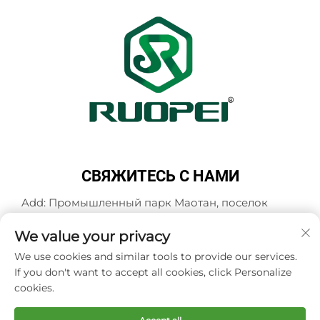
СВЯЖИТЕСЬ С НАМИ
Add: Промышленный парк Маотан, поселок
Мадзянь, город Ланьси, город Цзиньхуа,
провинция Чжэцзян, Китай
We value your privacy
Тел.:
+86-13616897017
We use cookies and similar tools to provide our services.
If you don't want to accept all cookies, click Personalize
Эл. почта:
[email protected]
cookies.