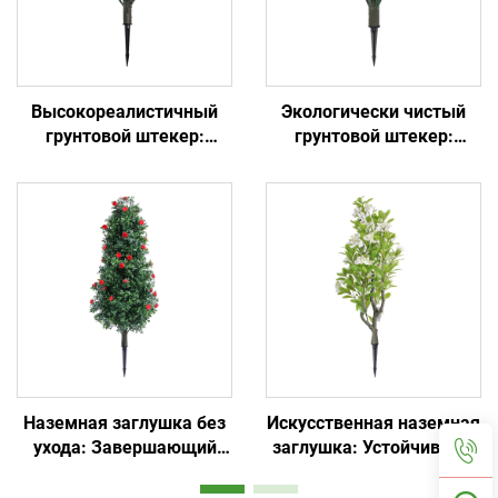
Высокореалистичный
Экологически чистый
грунтовой штекер:
грунтовой штекер:
универсальный для
простая установка и
сада/коммерческого
вечнозеленый
ландшафта
Наземная заглушка без
Искусственная наземная
ухода: Завершающий
заглушка: Устойчивая к
штрих садового декора
солнцу и дождю, не
выцветает