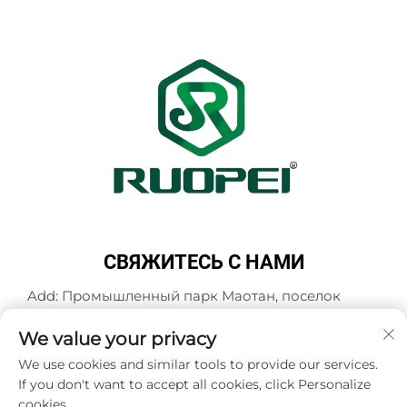
СВЯЖИТЕСЬ С НАМИ
Add: Промышленный парк Маотан, поселок
Мадзянь, город Ланьси, город Цзиньхуа,
провинция Чжэцзян, Китай
We value your privacy
Тел.:
+86-13616897017
We use cookies and similar tools to provide our services.
If you don't want to accept all cookies, click Personalize
Эл. почта:
[email protected]
cookies.