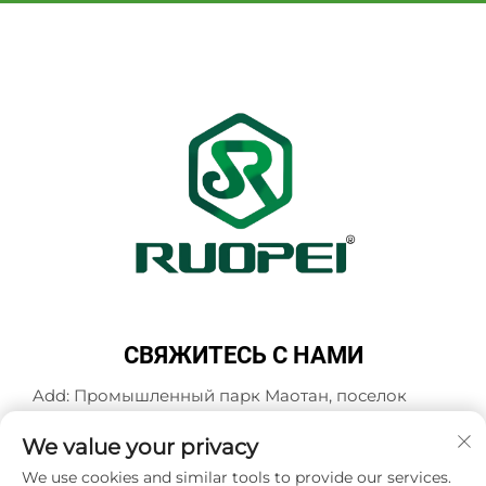
СВЯЖИТЕСЬ С НАМИ
Add: Промышленный парк Маотан, поселок
Мадзянь, город Ланьси, город Цзиньхуа,
провинция Чжэцзян, Китай
We value your privacy
Тел.:
+86-18503033545
We use cookies and similar tools to provide our services.