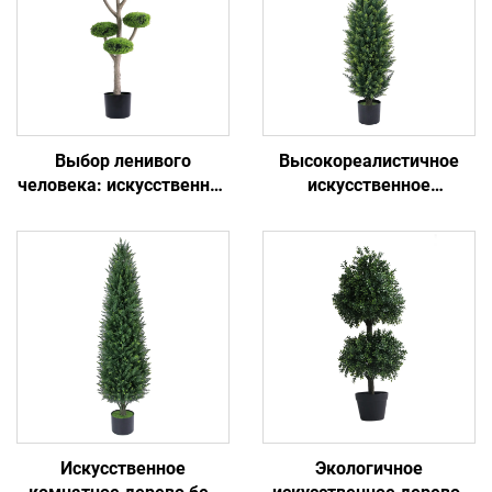
Выбор ленивого
Высокореалистичное
человека: искусственное
искусственное
растение в горшке,
комнатное дерево:
вечнозелёное навсегда
создатель атмосферы
Искусственное
Экологичное