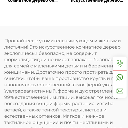
комнатное дерево без
искусственное дерево:
грунта: лучший выбор
стиль и удобство в
для ленивых
одном
Прощайтесь с утомительным уходом и желтыми
листьями! Это искусственное комнатное дерево
экологически безопасно, не содержит
формальдегида и не имеет запаха — безопасно
для семей с маленькими детьми и беременными
женщинами. Достаточно просто протирать для
очистки, чтобы ваше пространство круглый год
наполнялось естественной атмосферой уюта.
Ультрареалистичный, форма и дух: стремление к
99% естественной имитации, высокая точность
воссоздания общей формы растения, изгиба
ветвей, а также тонкой текстуры листьев и
естественных оттенков. Мягкое и нежное
тактильное ощущение и почти неотличимый