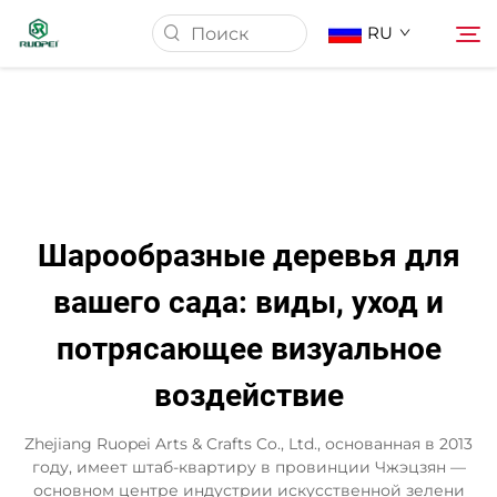
RU
Главная страница
Продукция
Шарообразные деревья для
О Нас
вашего сада: виды, уход и
потрясающее визуальное
Новости
воздействие
Скачать
Zhejiang Ruopei Arts & Crafts Co., Ltd., основанная в 2013
году, имеет штаб-квартиру в провинции Чжэцзян —
Контакт
основном центре индустрии искусственной зелени