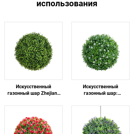
использования
Искусственный
Искусственный
газонный шар Zhejiang
газонный шар:
Ruopei: высокая
универсальный декор,
реалистичность и низкие
вечнозеленая зелень
требования к уходу