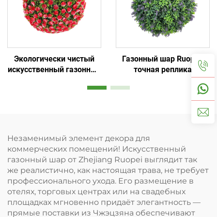
Экологически чистый
Газонный шар Ruopei:
искусственный газонный
точная реплика
шар: для дома и
натуральной текстуры
коммерческого
на 99%
использования
Незаменимый элемент декора для
коммерческих помещений! Искусственный
газонный шар от Zhejiang Ruopei выглядит так
же реалистично, как настоящая трава, не требует
профессионального ухода. Его размещение в
отелях, торговых центрах или на свадебных
площадках мгновенно придаёт элегантность —
прямые поставки из Чжэцзяна обеспечивают