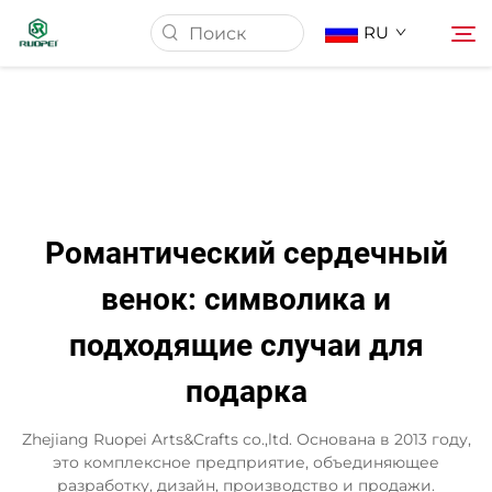
RU
Главная страница
Продукция
Романтический сердечный
О Нас
венок: символика и
подходящие случаи для
Новости
подарка
Скачать
Zhejiang Ruopei Arts&Crafts co.,ltd. Основана в 2013 году,
это комплексное предприятие, объединяющее
Контакт
разработку, дизайн, производство и продажи.