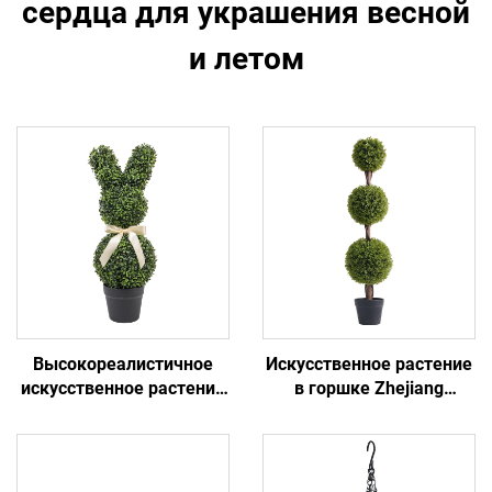
сердца для украшения весной
и летом
Высокореалистичное
Искусственное растение
искусственное растение
в горшке Zhejiang
в горшке: простое
Ruopei: не требует ухода,
украшение для дома/
вечнозелёное и
офиса
высокореалистичное