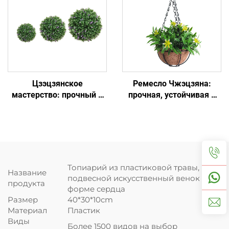
Цзэцзянское
Ремесло Чжэцзяна:
мастерство: прочный и
прочная, устойчивая к
устойчивый к солнцу
солнцу цветочная
газонный шар
корзина
Топиарий из пластиковой травы,
Название
подвесной искусственный венок в
продукта
форме сердца
Размер
40*30*10cm
Материал
Пластик
Виды
Более 1500 видов на выбор