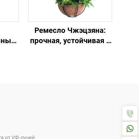
Ремесло Чжэцзяна:
нный
прочная, устойчивая к
вых
солнцу цветочная
корзина
а от УФ-лучей