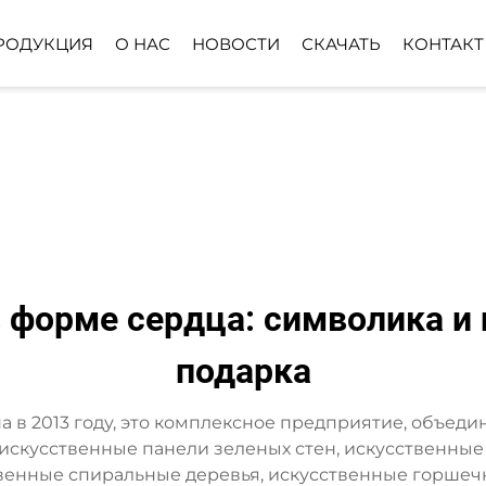
РОДУКЦИЯ
О НАС
НОВОСТИ
СКАЧАТЬ
КОНТАКТ
ЕВО
РАСТЕНИЕ ДЛЯ НАЗЕМНОЙ
ШАР ИЗ ИСКУ
ПОСАДКИ
ТРАВЫ
НОЕ
КОРЗИНА ИЗ
ИСКУССТВЕННЫХ ЦВЕТОВ
 форме сердца: символика и
подарка
ована в 2013 году, это комплексное предприятие, объе
искусственные панели зеленых стен, искусственные 
венные спиральные деревья, искусственные горшечн