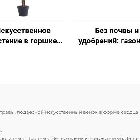
скусственное
Без почвы и
стение в горшке
удобрений: газо
ejiang Ruopei: не
шар для лени
требует ухода,
ечнозелёное и
окореалистичное
 травы, подвесной искусственный венок в форме сердца
р
огичный, Прочный, Вечнозеленый, Нетоксичный, Защит