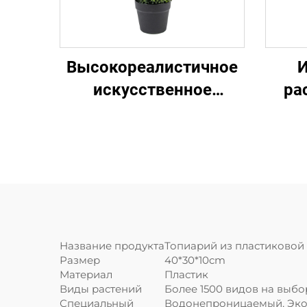
Высокореалистичное
И
искусственное
ра
растение в горшке:
Zh
простое украшение
для дома/офиса
в
выс
Название продукта
Топиарий из пластиковой
Размер
40*30*10cm
Материал
Пластик
Виды растений
Более 1500 видов на выбо
Специальный
Водонепроницаемый, Экол