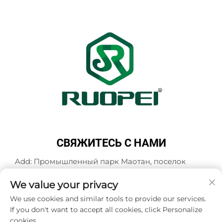
СВЯЖИТЕСЬ С НАМИ
Add: Промышленный парк Маотан, поселок
Мадзянь, город Ланьси, город Цзиньхуа,
провинция Чжэцзян, Китай
We value your privacy
Тел.:
+86-13616897017
We use cookies and similar tools to provide our services.
If you don't want to accept all cookies, click Personalize
Эл. почта:
[email protected]
cookies.