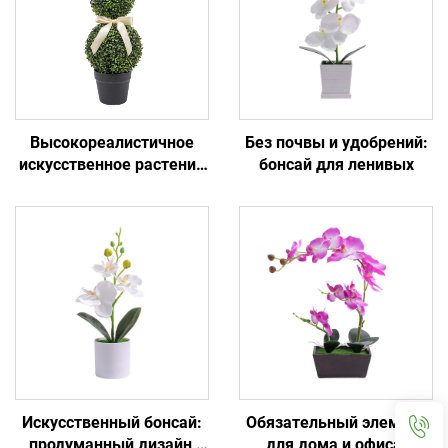
Высокореалистичное
Без почвы и удобрений:
искусственное растение
бонсай для ленивых
в горшке: простое
украшение для дома/
офиса
Искусственный бонсай:
Обязательный элемент
продуманный дизайн,
для дома и офиса: