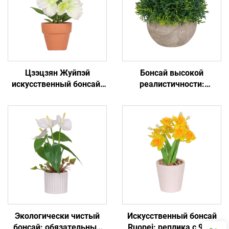
Цзэцзян Жуйпэй
Бонсай высокой
искусственный бонсай:
реалистичности:
мини-ландшафт с
универсальный декор
низким уходом
для дома и офиса
Экологически чистый
Искусственный бонсай
бонсай: обязательный
Ruopei: реплика с 99 %