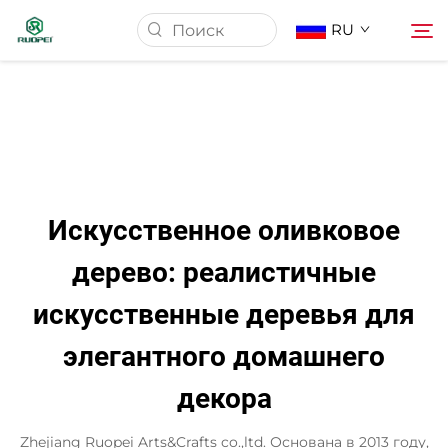
RU
Главная страница
Продукция
Искусственное оливковое
О Нас
дерево: реалистичные
искусственные деревья для
Новости
элегантного домашнего
Скачать
декора
Контакт
Zhejiang Ruopei Arts&Crafts co.,ltd. Основана в 2013 году,