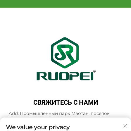
СВЯЖИТЕСЬ С НАМИ
Add: Промышленный парк Маотан, поселок
Мадзянь, город Ланьси, город Цзиньхуа,
провинция Чжэцзян, Китай
We value your privacy