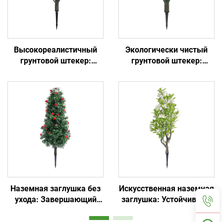
Высокореалистичный
Экологически чистый
грунтовой штекер:
грунтовой штекер:
универсальный для
простая установка и
сада/коммерческого
вечнозеленый
ландшафта
Наземная заглушка без
Искусственная наземная
ухода: Завершающий
заглушка: Устойчивая к
штрих садового декора
солнцу и дождю, не
выцветает