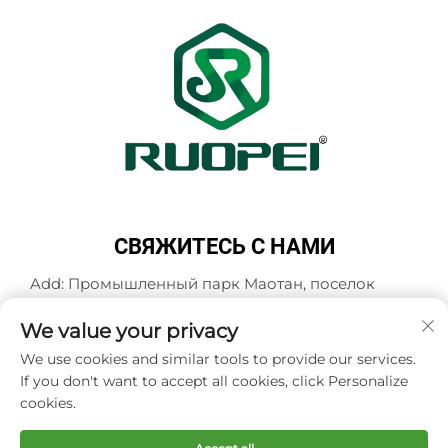
СВЯЖИТЕСЬ С НАМИ
Add: Промышленный парк Маотан, поселок
Мадзянь, город Ланьси, город Цзиньхуа,
провинция Чжэцзян, Китай
We value your privacy
Тел.:
+86-13616897017
We use cookies and similar tools to provide our services.
If you don't want to accept all cookies, click Personalize
Эл. почта:
[email protected]
cookies.