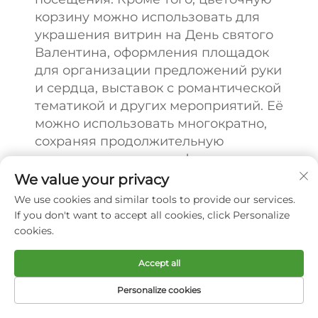
корзину можно использовать для
украшения витрин на День святого
Валентина, оформления площадок
для организации предложений руки
и сердца, выставок с романтической
тематикой и других мероприятий. Её
можно использовать многократно,
сохраняя продолжительную
романтическую атмосферу, и
постоянно придавать уникальную
We value your privacy
эстетическую ценность различным
We use cookies and similar tools to provide our services.
романтическим сценариям.
If you don't want to accept all cookies, click Personalize
cookies.
Рекомендуемый товар
Accept all
Personalize cookies