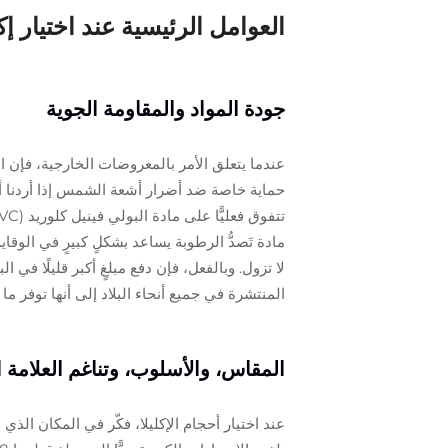
العوامل الرئيسية عند اختيار إك
جودة المواد والمقاومة الجوية
عندما يتعلق الأمر بالمعروضات الخارجية، فإن اخ
حماية خاصة ضد أضرار أشعة الشمس إذا أردنا أن
مادة تَصدُّ الرطوبة يساعد بشكلٍ كبيرٍ في الوقا
لا تزول. وبالفعل، فإن دفع مبلغٍ أكبر قليلًا في 
المنتشرة في جميع أنحاء البلاد إلى أنها توفر ما يقارب ٣٠٪ سنويًّا فقط بسبب عدم حاجتها إلى استبدال الزينة باستمرار نتي
المقاس، والأسلوب، وتناغم العلامة ا