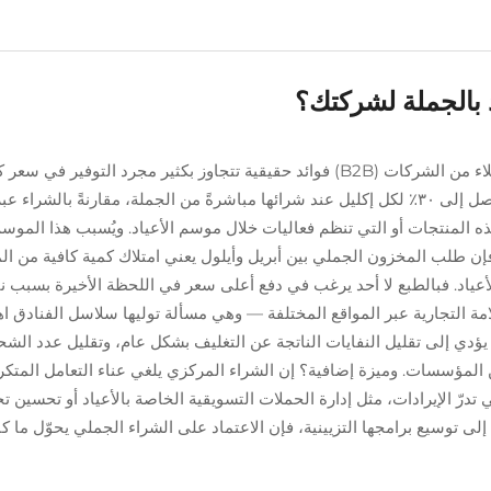
د بالجملة لشركتك؟
شراء إكليل عيد الميلاد بكميات كبيرة يمنح العملاء من الشركات (B2B) فوائد حقيقية تتجا
في أسعار الإكليل بنسبة تتراوح بين ٢٠٪ وربما تصل إلى ٣٠٪ لكل إكليل عند شرائها مباشرةً من الجملة
المنتجات أو التي تنظم فعاليات خلال موسم الأعياد. ويُسبب هذا الموسم بأكم
طلب المخزون الجملي بين أبريل وأيلول يعني امتلاك كمية كافية من المخز
عياد. فبالطبع لا أحد يرغب في دفع أعلى سعر في اللحظة الأخيرة بسبب نفا
ة التجارية عبر المواقع المختلفة — وهي مسألة توليها سلاسل الفنادق اهتمام
دي إلى تقليل النفايات الناتجة عن التغليف بشكل عام، وتقليل عدد الشحن
 المؤسسات. وميزة إضافية؟ إن الشراء المركزي يلغي عناء التعامل المتكرر
تي تدرّ الإيرادات، مثل إدارة الحملات التسويقية الخاصة بالأعياد أو تحسين
ى إلى توسيع برامجها التزيينية، فإن الاعتماد على الشراء الجملي يحوّل م