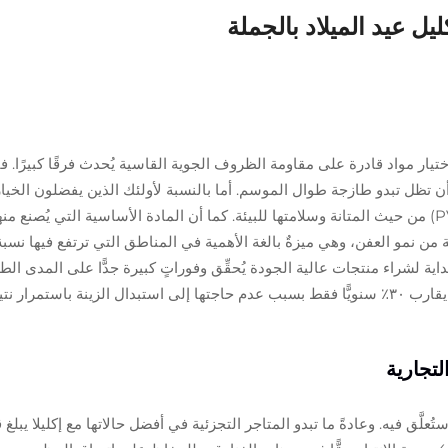
ليل عيد الميلاد بالجملة
تيار مواد قادرة على مقاومة الظروف الجوية القاسية يُحدث فرقًا كبيرًا. فت
 تظل تبدو طازجة طوال الموسم. أما بالنسبة لأولئك الذين يفضلون الخيارا
تتفوق فعليًّا على مادة البولي فينيل كلوريد (PVC) من حيث المتانة وسلامتها للبيئة. كما أن المادة الأساسية
ية من نمو العفن، وهي ميزةٌ بالغة الأهمية في المناطق التي ترتفع فيها نس
البداية لشراء منتجات عالية الجودة يُحقِّق وفوراتٍ كبيرة جدًّا على المدى ال
جة تآكلها السريع.
لتجارية