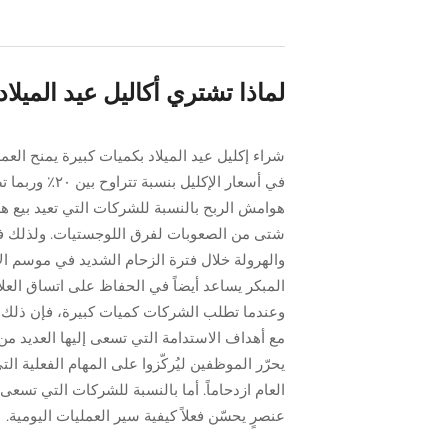
لماذا تشتري أكاليل عيد الميلا
هوامش الربح بالنسبة للشركات التي تعيد بيع هذه 
شتى من الصعوبات لفرق اللوجستيات. ولذلك فإن 
والهرولة خلال فترة الزحام الشديد في موسم الأ
المبكر يساعد أيضاً في الحفاظ على اتساق العلام
وعندما تطلب الشركات كميات كبيرة، فإن ذلك يؤ
مع أهداف الاستدامة التي تسعى إليها العديد من
يحرّر الموظفين ليُركّزوا على المهام الفعلية ال
العام ازدحاماً. أما بالنسبة للشركات التي تسع
عنصرٍ يحسّن فعلاً كيفية سير العمليات اليومية.