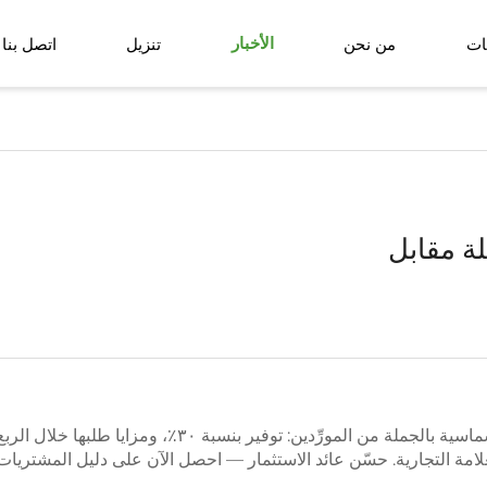
ات
من نحن
الأخبار
تنزيل
اتصل بنا
نبات زراعي أرضي
كرة العشب الاصط
سلة زهور اصطناعية
ة مقابل
لماذا تشتري أكثر من ٢٠٠ شركة أسوار كريسماسية بالجملة من ال
لامة التجارية. حسّن عائد الاستثمار — احصل الآن على دليل المشتريات