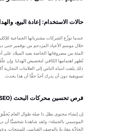
حالات الاستخدام: إعادة البيع، والهد
عندما توزِّع الشركات مشترياتها الجماعية للإكلي
المئة من مصروفاتها الخاصة بعيد الميلاد على أشي
تُظهر اهتمامها الكافي لتخصيص الهدايا. وإن عل
ذلك يلفت انتباه الناس إلى العلامات التجارية أ
تسويقية دون أن يدرك أحدٌ حقًّا أن هذا يحدث.
فرص تحسين محركات البحث (SEO) وفرص المحتوى المتعلق بشراء الأكاليل بكميات كبيرة
إن إنشاء محتوى يظل ذا صلة طوال العام يُحقِّق ن
الموسمي بالجملة». ولقد شاهدنا شخصيًّا أن درا
الجادَّة مقارنةً بالوصف القياسي للمنتجات. وعن