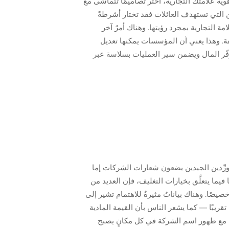
 اتساق المظهر مع هوية علامتك التجارية، اختر تصاميمًا تتماشى مع
 التي تستهدف العائلات فقد تختار أشرطةً
امة التجارية بمجرد رؤيتها. وهناك أمرٌ آخر
فة. وهذا يعني أن المؤسسات يمكنها تعديل
وفّر المال ويضمن سير العمليات بسلاسة عبر
لمورِّدين الجيدين يضعون شعارات الشركات إما
فسه، أو مُثبَّتةً عبر لوحات معدنية صغيرة، وعادةً ما يتطلَّب ذلك طلبًا أدنى قدره ٥٠ قطعة. أما فيما يتعلَّق بخيارات التغليف، فإن العديد من
صًا. وهناك بياناتٌ مثيرةٌ للاهتمام تشير إلى
خصيص الهدايا بهذه الطريقة يجعل العملاء يحتفظون بها لفترة أطول — بل وتنخفض نسب المرتجعات فعليًّا بنسبة ١٩٪ تقريبًا — كما يشعر الناس بأن القيمة المادية
نايةٍ مع ظهور اسم الشركة في كل مكانٍ يصبح