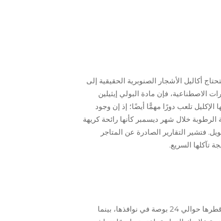
حتاج أكاليل الأشجار الصنوبرية الحقيقية إلى
ت الاصطناعية، فإن مادة البولي إيثيلين
 التي يُصنع منها الإكليل تلعب دورًا مهمًّا أيضًا؛ إذ إن وجود
بة الرطوبة خلال شهر ديسمبر كأنها رائحة كريهة
طويل. فتشير التقارير الصادرة عن المتاجر
عند اختيار أحجام الإكليلا، فكّر في المكان الذي ستُعلَّق فيه. وعادةً ما تبدو المتاجر التجزئية في أفضل حالاتها مع إكليلا يبلغ قطرها حوالي 24 بوصة في نوافذها، بينما