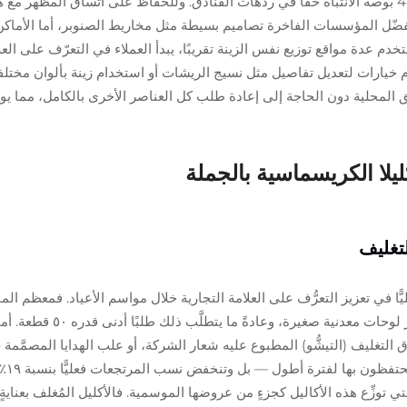
تلفت الإصدارات الكبيرة جدًّا التي يبلغ قطرها 48 بوصة الانتباه حقًّا في ردهات الفنادق. وللحفاظ على
 تفضّل المؤسسات الفاخرة تصاميم بسيطة مثل مخاريط الصنوبر، أما الأماكن
تستخدم عدة مواقع توزيع نفس الزينة تقريبًا، يبدأ العملاء في التعرّف على العل
م خيارات لتعديل تفاصيل مثل نسيج الريشات أو استخدام زينة بألوان مختل
ق المحلية دون الحاجة إلى إعادة طلب كل العناصر الأخرى بالكامل، مما ي
يلا الكريسماسية بالجملة
تغليف
ليًّا في تعزيز التعرُّف على العلامة التجارية خلال مواسم الأعياد. فمعظم ا
مطرَّزةً مباشرةً على الإكليل ن
غليف (التيشُّو) المطبوع عليه شعار الشركة، أو علب الهدايا المصمَّمة خصي
أن ت
ر التي توزِّع هذه الأكاليل كجزءٍ من عروضها الموسمية. فالأكليل المُغلف بع