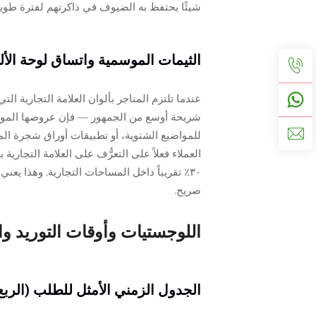
شيئًا يحتفظ به الضيوف في ذاكرتهم لفترة طويلة 
الثيمات الموسمية واتساق لوحة الأل
عندما تلتزم المتاجر بألوان العلامة التجارية ا
شريحة أوسع من الجمهور — فإن عروضها الموسمية
للمواضيع الشتوية، أو تطبيقات أوراق شجرة الماغ
العملاء فعلاً على التعرُّف على العلامة التجار
٣٠٪ تقريباً داخل المساحات التجارية. وهذا يع
صريح.
اللوجستيات وأوقات التوريد و
الجدول الزمني الأمثل للطلب (الربع ا