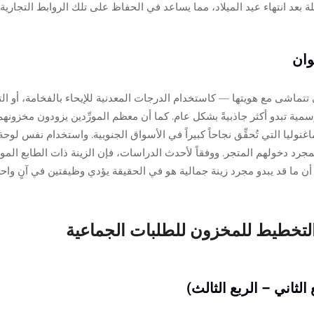
بعد انتهاء عيد الميلاد، مما يساعد في الحفاظ على تلك الروابط التجارية 
وان
لتي تتماشى مع هويتها — كاستخدام الدرجات المعدنية للإيحاء بالفخامة، أو 
 تبدو أكثر جاذبيةً بشكل عام. كما أن معظم المورِّدين يزودون مخزونهم 
نوليا التي تُحقِّق نجاحاً كبيراً في الأسواق الجنوبية. واستخدام نفس لوح
ية بمجرد دخولهم المتجر. ووفقاً لأحدث الدراسات، فإن الزينة ذات الطابع ال
ني أن ما قد يبدو مجرد زينة جمالية هو في الحقيقة يؤدي وظيفتين في آنٍ واح
التخطيط للمخزون للطلبات الجماعية
لثاني – الربع الثالث)