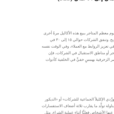
قوم معظم المتاجر ببيع هذه الأكاليل مرةً أخرى
خلال موسم الأعياد المزدحم من نوفمبر حتى ديسمبر، وتحتفظ عادةً بنسبة تتراوح بين النصف وثلثَيْ السعر الذي تُحدِّده كربح. وتنفق الشركات حوالي ١٥ إلى ٣٠ في
 في تعزيز الروابط مع العملاء، وفي الوقت نفسه
تاجر أو مناطق الاستقبال في الشركات، فإن
صر الزخرفية بهمسٍ خفيٍّ في الخلفية كأدوات
ّدي الإكليلاً الجماعية للشركات» أو «الديكور
ولة تولِّد ما يقارب ثلاثة أضعاف الاستفسارات
ها الأشخاص فعليًّا أثناء عملية الشراء، مثل