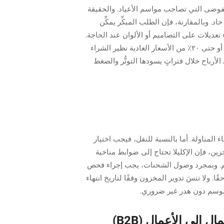
ب الفوضى التي تصاحب مواسم الأعياد. والحقيقة
 وبالمقارنة، فإن الطلب المبكِّر يمكِّن
تعديلات على التصاميم أو الألوان عند الحاجة.
وعادةً ما تحقِّق شركات التجزئة التي تقدِّم طلباتها خلال أشهر الصيف وفورات مالية أيضًا، إذ قد تصل التخفيضات إلى ١٥٪ أو حتى ٢٠٪ من الأسعار العادية نظير الشراء
لأرباح خلال فتراتٍ يسودها التوتُّر والضغط
لمناولة. أما بالنسبة للنقل، فيجب اختيار
، فإن الإكليلا تحتاج إلى ضوابط مناخية
 على شكلها بشكل سليم. وبمجرد وصول الشحنات، يجب إجراء فحص
 ولا تنسَ تدوير المخزون وفقًا لتاريخ انتهاء
لموسم دون هدر غير ضروري.
 إلى الأعمال (B2B)