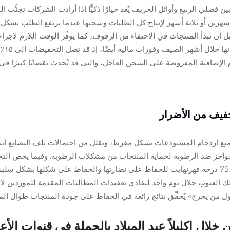
ن فصلي الربيع وأوائل الخريف يُعد خيارًا ذكيًّا إذا أرادت الشركات تجنُّ
رين أو ثلاثة أشهر لإنتاج كل الطلبات وشحنها عندما يرتفع الطلب بشكل حاد.
 تبدأ المنتجات في الاختفاء من الرفوف، كما يوفِّر الوقت اللازم لإجراء 
الإضافية المفروضة على الشحن العاجل، والتي قد تُحدث نقصانًا كبيرًا في ا
فيف من الأضرار
 ازدحام المستودعات بشكل مفرط، ويقلل من احتمالات تلف البضائع أثناء ا
ز ضد الرطوبة لحماية المنتجات من مشكلات الرطوبة. وفيما يخص التخزين
مناسبة، ويُفضَّل أن تكون درجة الحرارة أقل من 75 درجة فهرنهايت للحفاظ على نضارتها والحفاظ
العيوب خلال يوم واحد لتفادي تعقيدات المطالبات المقدمة للموردين لاحقًا.
ول من يخرج» يُحقِّق نتائج رائعة في الحفاظ على جودة المنتجات طوال ا
لال إكليلاً عيد الميلاد بالجملة في قنوات الأعمال