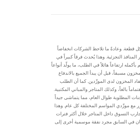
وز بكثير مجرد التوفير في سعر كل قطعة. وعادةً ما تلاحظ الشركات انخفاضاً
، مقارنةً بالشراء عبر المنافذ التجزئية. وهذا يُحدث فرقاً كبيراً في
له ارتفاعاً هائلاً في الطلب، ما يولّد أنواعاً
ون مسبقاً، قبل أن يبدأ الجميع بالاندفاع
د المخزون لدى المورِّدين. كما أن الطلب
اً بالغاً، وكذلك المتاجر والمباني المكتبية.
ات المطلوبة طوال العام، مما يتماشى جيداً
 مع مورِّدي المواسم المختلفة كل عام. وهذا
 تجارب التسوق داخل المتاجر خلال أكثر فترات
ا كان في السابق مجرد نفقة موسمية أخرى إلى