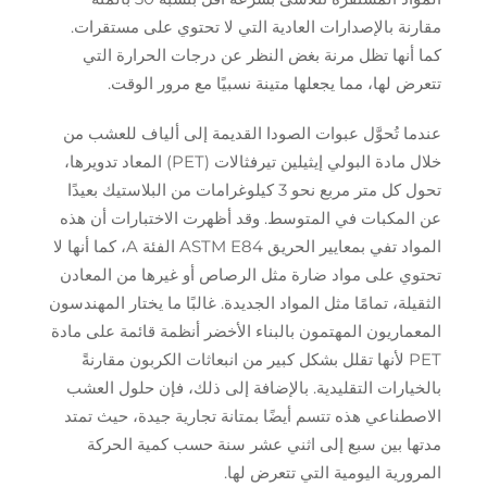
مقارنة بالإصدارات العادية التي لا تحتوي على مستقرات.
كما أنها تظل مرنة بغض النظر عن درجات الحرارة التي
تتعرض لها، مما يجعلها متينة نسبيًا مع مرور الوقت.
عندما تُحوَّل عبوات الصودا القديمة إلى ألياف للعشب من
خلال مادة البولي إيثيلين تيرفثالات (PET) المعاد تدويرها،
تحول كل متر مربع نحو 3 كيلوغرامات من البلاستيك بعيدًا
عن المكبات في المتوسط. وقد أظهرت الاختبارات أن هذه
المواد تفي بمعايير الحريق ASTM E84 الفئة A، كما أنها لا
تحتوي على مواد ضارة مثل الرصاص أو غيرها من المعادن
الثقيلة، تمامًا مثل المواد الجديدة. غالبًا ما يختار المهندسون
المعماريون المهتمون بالبناء الأخضر أنظمة قائمة على مادة
PET لأنها تقلل بشكل كبير من انبعاثات الكربون مقارنةً
بالخيارات التقليدية. بالإضافة إلى ذلك، فإن حلول العشب
الاصطناعي هذه تتسم أيضًا بمتانة تجارية جيدة، حيث تمتد
مدتها بين سبع إلى اثني عشر سنة حسب كمية الحركة
المرورية اليومية التي تتعرض لها.