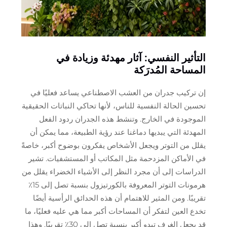
التأثير النفسي: آثار مهدئة وزيادة في
المساحة المُدرَكة
إن تركيب جدران من العشب الاصطناعي يساعد فعليًا في
تحسين الحالة النفسية للناس، لأنها تحاكي النباتات الحقيقية
الموجودة في الخارج. وتنشط هذه الجدران ردود الفعل
المهدئة التي يبديها دماغنا عند رؤية الطبيعة، مما يمكن أن
يقلل من التوتر ويجعل الأشخاص يفكرون بوضوح أكبر، خاصةً
في الأماكن المزدحمة مثل المكاتب أو المستشفيات. تشير
الدراسات إلى أن مجرد النظر إلى الأشياء الخضراء يقلل من
هرمونات التوتر المعروفة بالكورتيزول بنسبة تصل إلى 15٪
تقريبًا. ومن المثير للاهتمام أن هذه الحدائق الرأسية أيضًا
تخدع العين لتفكر أن المساحات أكبر مما هي عليه فعليًا، ما
قد يجعل الغرف تبدو أكبر بنسبة تصل إلى 30٪ تقريبًا. وهذا