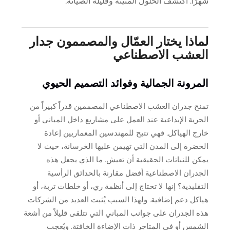
شهرًا. اكتشف الحلول المتينة وقليلة الصيانة.
لماذا يختار العمّال والمصممون جدار
العشب الاصطناعي
المرونة الجمالية وفوائد التصميم الحيوي
تمنح جدران العشب الاصطناعي المصممين قدراً كبيراً من
الحرية الإبداعية عند العمل على مشاريع داخل المباني أو
خارج الهياكل. فهي تتيح للمهندسين المعماريين إعادة
الخضرة إلى المدن التي تهيمن عليها الخرسانة، حيث لا
يمكن للنباتات الحقيقية أن تعيش. ما الذي يجعل هذه
الجدران الاصطناعية أفضل مقارنة بالحدائق الرأسية
التقليدية؟ إنها لا تحتاج إلى أنظمة ري، أو خلطات تربة، أو
هياكل دعم إضافية. ولهذا السبب يُثبت العديد من الشركات
هذه الجدران على جوانب المباني التي تتلقى قليلاً من أشعة
الشمس أو في المتاجر ذات الإضاءة الخافتة. ويُعجب