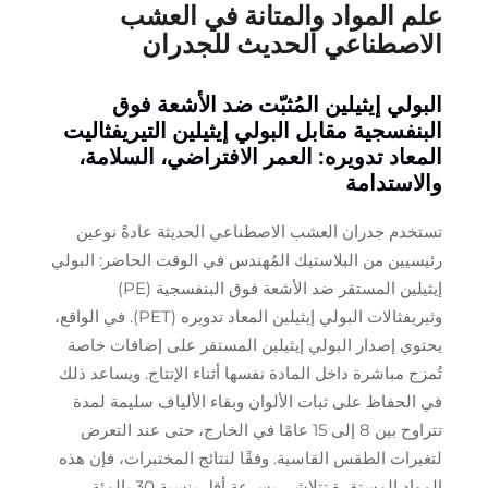
علم المواد والمتانة في العشب
الاصطناعي الحديث للجدران
البولي إيثيلين المُثبّت ضد الأشعة فوق
البنفسجية مقابل البولي إيثيلين التيريفثاليت
المعاد تدويره: العمر الافتراضي، السلامة،
والاستدامة
تستخدم جدران العشب الاصطناعي الحديثة عادةً نوعين
رئيسيين من البلاستيك المُهندس في الوقت الحاضر: البولي
إيثيلين المستقر ضد الأشعة فوق البنفسجية (PE)
وثيريفثالات البولي إيثيلين المعاد تدويره (PET). في الواقع،
يحتوي إصدار البولي إيثيلين المستقر على إضافات خاصة
تُمزج مباشرة داخل المادة نفسها أثناء الإنتاج. ويساعد ذلك
في الحفاظ على ثبات الألوان وبقاء الألياف سليمة لمدة
تتراوح بين 8 إلى 15 عامًا في الخارج، حتى عند التعرض
لتغيرات الطقس القاسية. وفقًا لنتائج المختبرات، فإن هذه
المواد المستقرة تتلاشى بسرعة أقل بنسبة 30 بالمئة