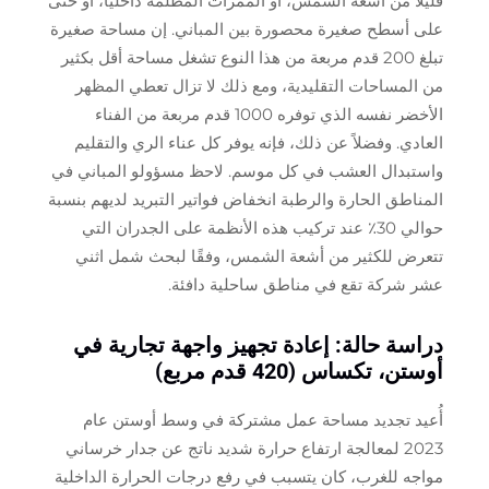
قليلاً من أشعة الشمس، أو الممرات المظلمة داخليًا، أو حتى
على أسطح صغيرة محصورة بين المباني. إن مساحة صغيرة
تبلغ 200 قدم مربعة من هذا النوع تشغل مساحة أقل بكثير
من المساحات التقليدية، ومع ذلك لا تزال تعطي المظهر
الأخضر نفسه الذي توفره 1000 قدم مربعة من الفناء
العادي. وفضلاً عن ذلك، فإنه يوفر كل عناء الري والتقليم
واستبدال العشب في كل موسم. لاحظ مسؤولو المباني في
المناطق الحارة والرطبة انخفاض فواتير التبريد لديهم بنسبة
حوالي 30٪ عند تركيب هذه الأنظمة على الجدران التي
تتعرض للكثير من أشعة الشمس، وفقًا لبحث شمل اثني
عشر شركة تقع في مناطق ساحلية دافئة.
دراسة حالة: إعادة تجهيز واجهة تجارية في
أوستن، تكساس (420 قدم مربع)
أُعيد تجديد مساحة عمل مشتركة في وسط أوستن عام
2023 لمعالجة ارتفاع حرارة شديد ناتج عن جدار خرساني
مواجه للغرب، كان يتسبب في رفع درجات الحرارة الداخلية