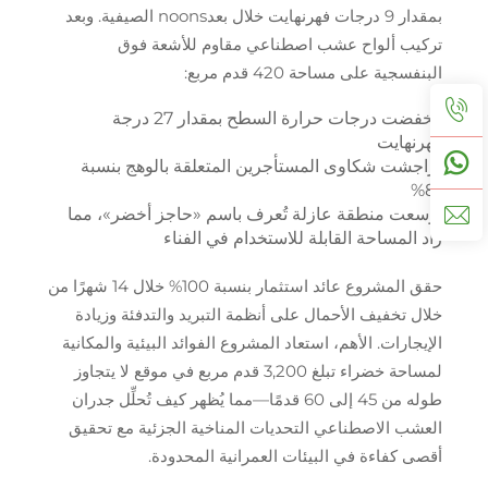
بمقدار 9 درجات فهرنهايت خلال بعدnoons الصيفية. وبعد
تركيب ألواح عشب اصطناعي مقاوم للأشعة فوق
البنفسجية على مساحة 420 قدم مربع:
انخفضت درجات حرارة السطح بمقدار 27 درجة
فهرنهايت
تراجشت شكاوى المستأجرين المتعلقة بالوهج بنسبة
81%
توسعت منطقة عازلة تُعرف باسم «حاجز أخضر»، مما
زاد المساحة القابلة للاستخدام في الفناء
حقق المشروع عائد استثمار بنسبة 100% خلال 14 شهرًا من
خلال تخفيف الأحمال على أنظمة التبريد والتدفئة وزيادة
الإيجارات. الأهم، استعاد المشروع الفوائد البيئية والمكانية
لمساحة خضراء تبلغ 3,200 قدم مربع في موقع لا يتجاوز
طوله من 45 إلى 60 قدمًا—مما يُظهر كيف تُحلِّل جدران
العشب الاصطناعي التحديات المناخية الجزئية مع تحقيق
أقصى كفاءة في البيئات العمرانية المحدودة.