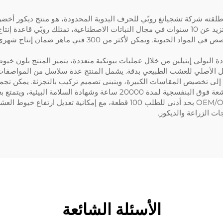
أطلقته شركة تشجيانغ روبّي للحرف اليدوية المحدودة، هو منتج ديكور أخ
مادة البولي إيثيلين من خلال عمليات بيوتكية متعددة، يتميز المنتج بلو
مكنه من استعادة الشكل الأصلي للعشب الطبيعي بدقة. يشمل المنتج عدة سلاسل من الم
ت قياسية مثل 19.68 بوصة، بالإضافة إلى تخصيص المقاسات الكبيرة، ويتبنى تصميم تركيب بالت
يبهت لونه ولا يتشوه. وفي الوقت نفسه، يدعم تخصيص OEM/ODM بحد أدنى للطلب 0
الأسئلة الشائعة