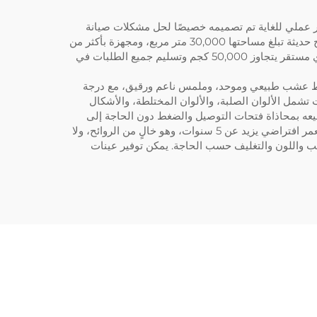
ضر عملي للغاية تم تصميمه خصيصًا لحل مشكلات صيانة
العشب التقليدي. وباعتبارها مصنعًا ذكيًا مصدرًا يتمتع بخبرة تزيد عن 10 سنوات في مجال النباتات الاصطناعية، تمتلك روبّي قاعدة إنتاج حديثة تبلغ مساحتها 30,000 متر مربع، ومجهزة بأكثر من
100 جهاز دقيق للحقن البلاستيكي وفريق بحث وتطوير متخصص في المواد الحيوية. ويمكن لأكثر من 300 فني ماهر ضمان إنتاج شهري مستقر يتجاوز 50,000 كجم وتسليم جميع الطلبات في
ن خيوط عشب طبيعي وموحد، وملمس ناعم ورقيق، مع درجة
واصفات تشمل الألوان الصلبة، والألوان المختلطة، والأشكال
جزئة. يمكن تجميعه بمحاذاة فتحات التوصيل والضغط دون الحاجة إلى
أدوات احترافية. وقد نجح المنتج في اجتياز اختبار مقاومة الأشعة فوق البنفسجية لمدة 20000 ساعة وشهادة السلامة البيئية، ويتمتع بعمر افتراضي يزيد عن 5 سنوات، وهو خالٍ من الروائح، ولا
10 قطعة، مع إمكانية تعديل ارتفاع خيوط العشب واللون والتغليف حسب الحاجة. يمكن توفير عينات