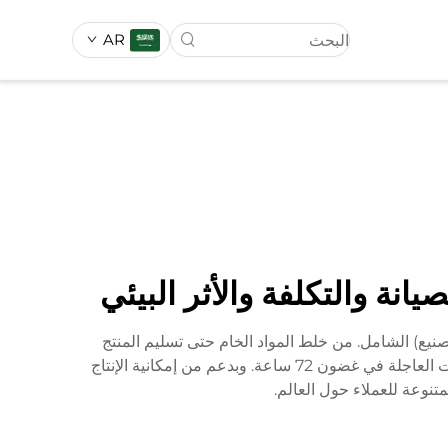
AR
ناعي
العشب الصناعي
ة والتكلفة والأثر البيئي
الكفاءة، حيث يعمل معدات القولبة بالحقن الذكية بتناغم مع نظام MES (نظام تنفيذ التصنيع) الشامل. من خلط المواد الخام حتى تسليم المنتج
النهائي، يتم تحقيق تحكم دقيق على مستوى الملليمتر. يتم تسليم الطلبات العادية بسرعة خلال 20 يومًا، بينما تتم معالجة الطلبات العاجلة في غضون 72 ساعة. وبدعم من إمكانية الإنتاج