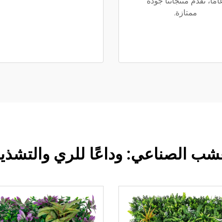
امًا، تقدم منتجاتنا جودة
ممتازة.
شب الصناعي: وداعًا للري والتشذ