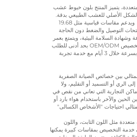
 متعددة، يتميز المنتج بلون خيوط عشب
ية تصل إلى 98٪، مما يمكنه من استعادة الشكل الأصلي للعشب الطبيعي بدقة.
يشمل المنتج عدة سلاسل من المواصفات تشمل الألوان الصلبة، والألوان المختلطة، والأشكال الخاصة، ويدعم مقاسات قياسية مثل 19.68
فتحات التوصيل والضغط دون الحاجة
افية. وقد نجح المنتج في اجتياز اختبار مقاومة الأشعة فوق البنفسجية لمدة 20000 ساعة وشهادة السلامة البيئية، ويتمتع بعمر
افتراضي يزيد عن 5 سنوات، وهو خالٍ من الروائح، ولا يبهت لونه ولا يتشوه. وفي الوقت نفسه، يدعم تخصيص OEM/ODM بحد أدنى للطلب
100 قطعة، مع إمكانية تعديل ارتفاع خيوط العشب واللون والتغليف حسب الحاجة. يمكن توفير عينات بسرعة خلال 3 أيام مع خدمة تجربة
لمثالي بين خصائص الصيانة الصفرية
ى الري أو التسميد أو التقليم، ولا
الأماكن التجارية التي تعاني من نقص في
الحين والآخر باستخدام هواء بارد أو
مثالي احتياجات "الأشخاص الكسالى"
 متعددة مثل اللون الثابت، واللون
ن خدمة التخصيص بمقاسات كبيرة يمكنها