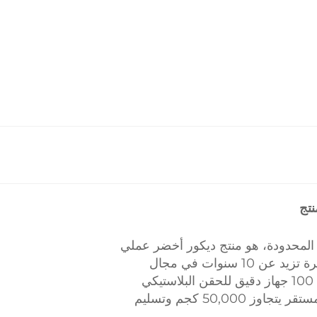
 المحدودة، هو منتج ديكور أخضر عملي
للغاية تم تصميمه خصيصًا لحل مشكلات صيانة العشب التقليدي. وباعتبارها مصنعًا ذكيًا مصدرًا يتمتع بخبرة تزيد عن 10 سنوات في مجال
النباتات الاصطناعية، تمتلك روبّي قاعدة إنتاج حديثة تبلغ مساحتها 30,000 متر مربع، ومجهزة بأكثر من 100 جهاز دقيق للحقن البلاستيكي
وفريق بحث وتطوير متخصص في المواد الحيوية. ويمكن لأكثر من 300 فني ماهر ضمان إنتاج شهري مستقر يتجاوز 50,000 كجم وتسليم