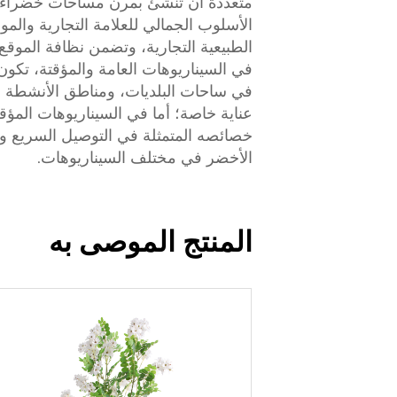
متعددة أن تُنشئ بمرن مساحات خضراء ب
الأسلوب الجمالي للعلامة التجارية والم
الطبيعية التجارية، وتضمن نظافة الموقع
في السيناريوهات العامة والمؤقتة، تكون م
في ساحات البلديات، ومناطق الأنشطة ا
عناية خاصة؛ أما في السيناريوهات الم
خصائصه المتمثلة في التوصيل السريع وإم
الأخضر في مختلف السيناريوهات.
المنتج الموصى به