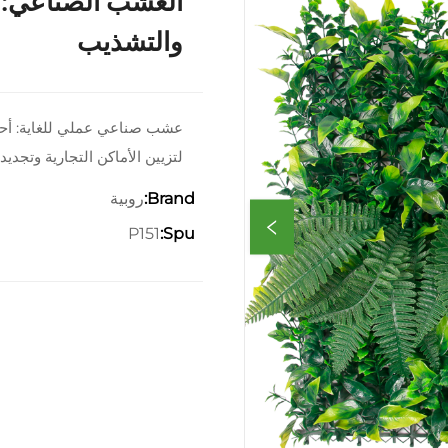
العشب الصناعي: و
والتشذيب
عشب صناعي عملي للغاية: أحج
لتزيين الأماكن التجارية وتجدي
روبية
Brand:
P151
Spu: