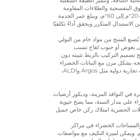
ية الكثافة، وتتميز الطبقة السفلية
وق البنفسجية والطلاءات المقاومة
للعوامل الجوية على مقاومة للضوء القوي، وغسل الأمطار الغزيرة، والاختلافات الحرارية القصوى من -20°م إلى 60°م، ويبلغ عمر الخدمة
ن الاستبدال المتكرر ويحقق أداءً تكلفيًا
 يُصنع المنتج من مواد خام من البولي
وي على بعوض أو حبوب لقاح تسبب
ح تصميم التركيب بالربط تثبيته دون
ه بشكل مرن مع النباتات الخضراء
الاصطناعية لإنشاء مشاهد طبقات متعددة. وبفضل خبرة التحكم في الجودة المكتسبة من خدمة علامات تجارية دولية مثل Argos وALDI،
 في النوافذ المزينة، وديكور أرضيات
اء على مدار السنة، مما يضخ حيوية
ئلات الحضرية امتلاك ركن خاص جميل
ق، والمساحات الخضراء في مراكز
م. ويمكن لميزة التكيف مع مواصفات