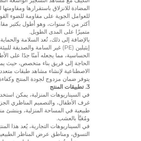
التكيّف مع مشاهد التشجير الواسعة النط
المضادة للانزلاق باستقرارها ومقاومتها
أكثر من 5 سنوات، وهو أطول بكثير
متميزًا على المدى الطويل.
بالإضافة إلى ذلك، تُعد السلامة والحماية
إيثيلين (PE) غير السامة والصد
الحساسية، مما يجعله آمنًا جدًا على الأ
الحاجة إلى فريق بناء متخصص، حيث يم
يتوفر ضمان مزدوج لجودة المنتج وكفاءة 
3. تطبيقات المنتج
في السيناريوهات المنزلية، يمكن استخد
غرف الأطفال، والتصميم المناظري الجزئ
طبيعية في المساحة المنزلية، وينشئ 
ومُعَبَّأ بالعشب.
في السيناريوهات التجارية، يُعد هذا المن
التسوق، ومناطق عرض المناظر الطبيعية