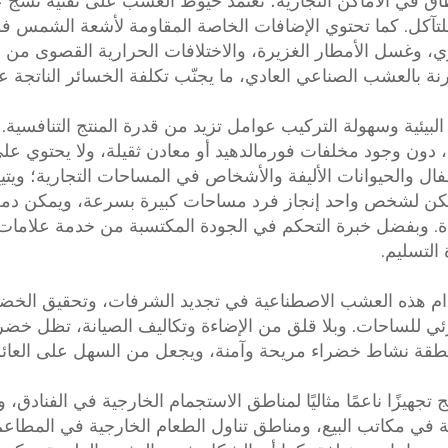
اق في الأماكن التجارية؛ تعتمد خيوط العشب على تقنية نسج عال
 للتآكل. كما تحتوي الإضافات الخاصة المقاومة لأشعة الشمس ف
 مقارنة بالعشب الصناعي العادي، ما يجنّب تكلفة الخسائر الناتجة ع
 البيئية وسهولة التركيب عوامل تزيد من قدرة المنتج التنافسية.
يقة للبيئة، دون وجود مخلفات فورمالدهيد أو معادن ثقيلة، ولا يحت
طفال والحيوانات الأليفة والأشخاص في المساحات التجارية؛ ويتي
كن لشخص واحد إنجاز فرد مساحات كبيرة بسرعة، ويمكن دمج
التسليم.
ام هذه العشب الاصطناعية في تجديد الشرفات، وتحقيق الخضرة
ي للساحات. وبلا قلق من الإضاءة وتكاليف الصيانة، تظل خضر
منطقة نشاط خضراء مريحة وآمنة، ويجعل من السهل على العا
تج تجهيزًا ناعمًا مثاليًا لمناطق الاستجمام الخارجية في الفناد
 في مكاتب البيع، ومناطق تناول الطعام الخارجية في المطاع