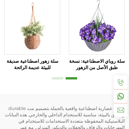
سلة روباي الاصطناعية: نسخة
سلة زهور اصطناعية صديقة
طبق الأصل من الزهور
للبيئة عديمة الرائحة
الطبيعية بنسبة 99%
نباتات عصارية اصطناعية واقعية بالجملة بتصميم مت durable
وصديق بالبيئة، مناسبة للاستخدام الداخلي والخارجي. هذه النباتات
البلاستيكية المحفوظة متعددة الاستخدامات للاستخدام في
المهرجانات والزفاف والحفلات والديكور المنزلي. مع عمر