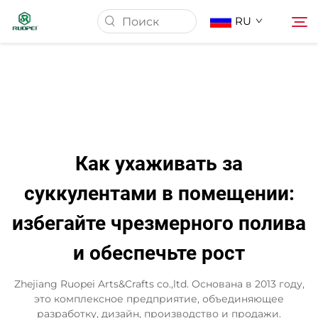
RU
Главная страница
Продукция
Как ухаживать за
О Нас
суккулентами в помещении:
избегайте чрезмерного полива
Новости
и обеспечьте рост
Скачать
Zhejiang Ruopei Arts&Crafts co.,ltd. Основана в 2013 году,
это комплексное предприятие, объединяющее
Контакт
разработку, дизайн, производство и продажи.