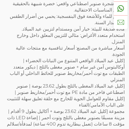
إكليل شجرة صنوبر اصطناعي واقعي: خضرة شبيهة بالحقيقية
لتزيين المناسبات الاحتفالية.
مقاوم للماء وللأشعة فوق البنفسجية: يحمي من أضرار الطقس
على مدار السنة.
مادة صديقة للبيئة: خيار آمن ومستدام لتزيين عيد الميلاد.
استخدام متعدد الأغراض: مثالي للتزيين المعلق داخل وخارج
المنزل.
أسعار مباشرة من المصنع: أسعار تنافسية مع منتجات عالية
الجودة.
إكليل عيد الميلاد الواقعي المتنوع من النباتات الخضراء |
أوكالبتوس آمن غير سام + صنوبر مغطى بالثلج | ديكور متعدد
الطبقات مع توت أحمر/مخاريط صنوبر للحائط الداخلي أو الباب
المنزلي
إكليل عيد الميلاد المغطى بالثلج بطول 23.62 بوصة | صنوبر
اصطناعي فاخر من مادة PE مع توت أحمر/مخاريط صنوبر |
إكليل مقاوم للعوامل الجوية للخارج مع حلقة تعليق سهلة للتثبيت
على الباب الأمامي/الفناء
مجموعة إكليل عيد الميلاد 23.62 بوصة + أكاليل بطول 9 أقدام |
مزينة مسبقًا بصنوبر مغطى بالثلج وتوت أحمر | إضاءة LED ذات
مؤقت 8 ساعات (تعمل ببطارية تدوم 400 ساعة) لمدفأة/سلالم