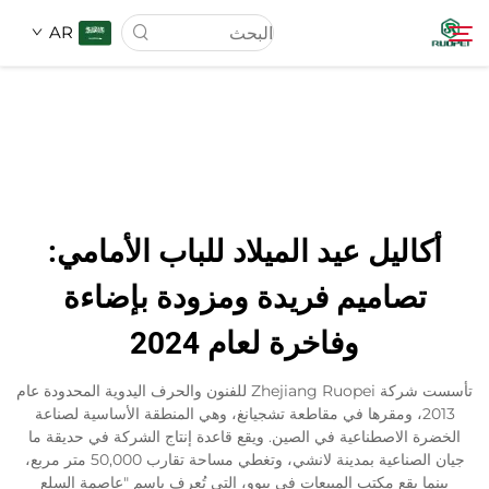
AR
الصفحة الرئيسية
المنتجات
أكاليل عيد الميلاد للباب الأمامي:
عنّا
تصاميم فريدة ومزودة بإضاءة
وفاخرة لعام 2024
أخبار
تأسست شركة Zhejiang Ruopei للفنون والحرف اليدوية المحدودة عام
تنزيل
2013، ومقرها في مقاطعة تشجيانغ، وهي المنطقة الأساسية لصناعة
الخضرة الاصطناعية في الصين. ويقع قاعدة إنتاج الشركة في حديقة ما
جيان الصناعية بمدينة لانشي، وتغطي مساحة تقارب 50,000 متر مربع،
الاتصال
بينما يقع مكتب المبيعات في ييوو، التي تُعرف باسم "عاصمة السلع