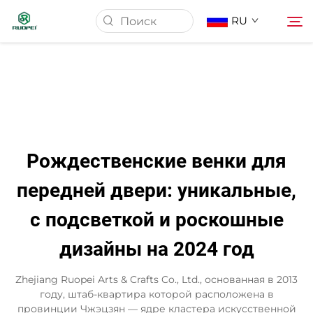
RU
Главная страница
Продукция
Рождественские венки для
О Нас
передней двери: уникальные,
с подсветкой и роскошные
Новости
дизайны на 2024 год
Скачать
Zhejiang Ruopei Arts & Crafts Co., Ltd., основанная в 2013
году, штаб-квартира которой расположена в
Контакт
провинции Чжэцзян — ядре кластера искусственной