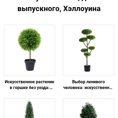
выпускного, Хэллоуина
Искусственное растение
Выбор ленивого
в горшке без ухода:
человека: искусственное
мастерство Цзянсу и
растение в горшке,
стильный дизайн
вечнозелёное навсегда