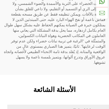
للنباتات الخضراء على التربة والأسمدة والضوء الشمسي، ولا
يحتاج إلى الري أو التسميد أو التقليم، ولا داعي للقلق بشأن
الإصابة بالآفات. ويمكن تنظيفه فقط عن طريق مسحه بقطعة
قماش ناعمة أو نفخ الهواء البارد عليه. حتى المبتدئين الذين لا
يمتلكون خبرة في الصيانة يمكنهم الحفاظ عليه بشكل سهل طوال
العام بكامل ازدهاره، مما يحل بدقة المشكلة التي يعاني منها
العاملون في المكاتب الحضرية وهواة النباتات الكسولين،
والمتمثّلة في "الرغبة في تربية نباتات خضراء ولكن عدم توفر
الوقت لرعايتها". ثانيًا، يتميز هذا الصباري بمستوى عالٍ من
الواقعية والمتانة. إذ يُقلد بدقة تامة الانحناء الطبيعي لأغصانه واتجاه
عروق الأوراق وتدرج ألوانها، ويتميز بلمسة ناعمة ولا يسهل
تشوهها.
الأسئلة الشائعة