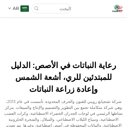
AR
الصفحة الرئيسية
المنتجات
رعاية النباتات في الأصص: الدليل
عنّا
للمبتدئين للري، أشعة الشمس
وإعادة زراعة النباتات
أخبار
شركة تشجيانغ رويبي للفنون والحرف المحدودة. تأسست في عام 2013،
تنزيل
وهي شركة متكاملة تجمع بين التطوير والتصميم والإنتاج والمبيعات. يتركز
نشاطها الرئيسي في لوحات الجدران الخضراء الاصطناعية، وكرات العشب
الاصطناعية، وسياج اللبلاب الاصطناعي، والسلال، والشجرة الحلزونية
الاتصال
الاصطناعية، والنباتات المحفوظة في أصص اصطناعية، وغيرها. يتم تصدير