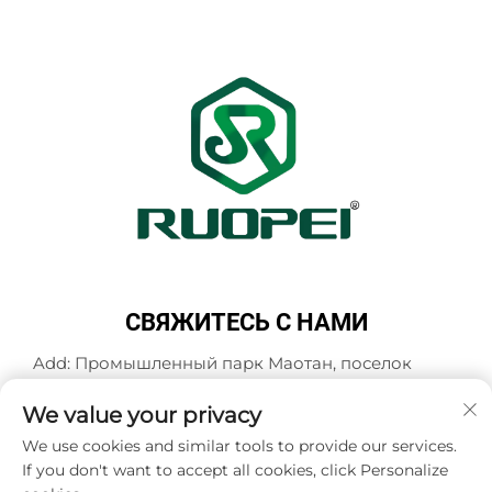
СВЯЖИТЕСЬ С НАМИ
Add: Промышленный парк Маотан, поселок
Мадзянь, город Ланьси, город Цзиньхуа,
провинция Чжэцзян, Китай
We value your privacy
Тел.:
+86-13616897017
We use cookies and similar tools to provide our services.
If you don't want to accept all cookies, click Personalize
Эл. почта:
[email protected]