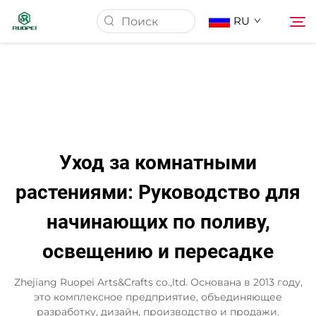
RU
Главная страница
Продукция
Уход за комнатными
О Нас
растениями: Руководство для
начинающих по поливу,
Новости
освещению и пересадке
Скачать
Zhejiang Ruopei Arts&Crafts co.,ltd. Основана в 2013 году,
это комплексное предприятие, объединяющее
Контакт
разработку, дизайн, производство и продажи.