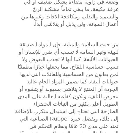
وضعه في زاوية مضاءة بشكل ضعيف أو في
غرفة مكيفة، ما يلغي تماماً مشكلة الريّ
والتسميد والتقليم ومكافحة الآفات وغيرها من
أعمال الصيانة، ولن يذبل أو يتلاشى أبداً.
من حيث السلامة والمتانة، فإن المواد الصديقة
للبيئة وغير السامة لا تسبب أي ضرر للإنسان أو
الحيوانات الأليفة. كما أنها لا تجذب البعوض ولا
تسبب حساسية اللقاح، مما يجعلها خيارًا مطمئنًا
لمن يعانون من الحساسية وللعائلات التي لديها
حيوانات أليفة. كما تضمن المواد الخام عالية
الجودة أن المنتج لا يتلاشى بسهولة أو يتشوه أو
يتعرض للتلف، وتكون كفاءته العالية على المدى
الطويل أعلى بكثير من النباتات الخضراء
الطازجة التي تحتاج إلى استبدال متكرر. بالإضافة
إلى ذلك، وبفضل خبرة Ruopei الصناعية التي
تمتد على مدى 20 عامًا ونظام التحكم في