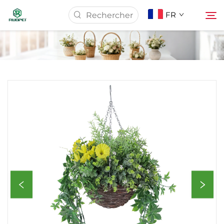
FR
Page d'accueil
Produits
À Propos De Nous
Actualités
Télécharger
Contact